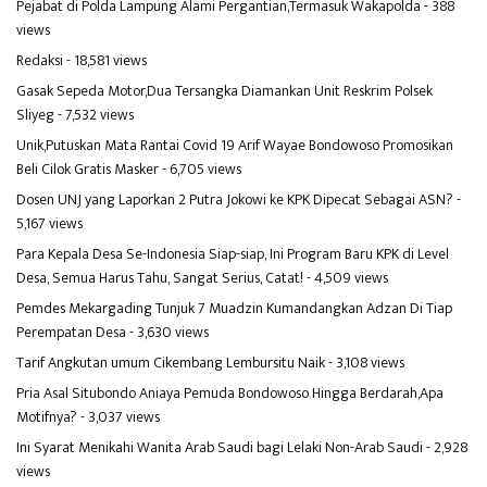
Pejabat di Polda Lampung Alami Pergantian,Termasuk Wakapolda
- 388
views
Redaksi
- 18,581 views
Gasak Sepeda Motor,Dua Tersangka Diamankan Unit Reskrim Polsek
Sliyeg
- 7,532 views
Unik,Putuskan Mata Rantai Covid 19 Arif Wayae Bondowoso Promosikan
Beli Cilok Gratis Masker
- 6,705 views
Dosen UNJ yang Laporkan 2 Putra Jokowi ke KPK Dipecat Sebagai ASN?
-
5,167 views
Para Kepala Desa Se-Indonesia Siap-siap, Ini Program Baru KPK di Level
Desa, Semua Harus Tahu, Sangat Serius, Catat!
- 4,509 views
Pemdes Mekargading Tunjuk 7 Muadzin Kumandangkan Adzan Di Tiap
Perempatan Desa
- 3,630 views
Tarif Angkutan umum Cikembang Lembursitu Naik
- 3,108 views
Pria Asal Situbondo Aniaya Pemuda Bondowoso Hingga Berdarah,Apa
Motifnya?
- 3,037 views
Ini Syarat Menikahi Wanita Arab Saudi bagi Lelaki Non-Arab Saudi
- 2,928
views