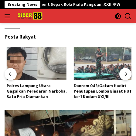
Langsung
ka Turnament Sepak Bola Piala Pangdam XXIII/PW
Breaking News
Polres L
ke
konten
Pesta Rakyat
Polres Lampung Utara
Danrem 043/Gatam Hadiri
Gagalkan Peredaran Narkoba,
Penutupan Lomba Binsat HUT
Satu Pria Diamankan
ke-1 Kodam XXI/RI