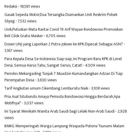
Redaksi
- 18,581 views
Gasak Sepeda Motor,Dua Tersangka Diamankan Unit Reskrim Polsek
Sliyeg
- 7,532 views
Unik,Putuskan Mata Rantai Covid 19 Arif Wayae Bondowoso Promosikan
Beli Cilok Gratis Masker
- 6,705 views
Dosen UNJ yang Laporkan 2 Putra Jokowi ke KPK Dipecat Sebagai ASN?
-
5,167 views
Para Kepala Desa Se-Indonesia Siap-siap, Ini Program Baru KPK di Level
Desa, Semua Harus Tahu, Sangat Serius, Catat!
- 4,509 views
Pemdes Mekargading Tunjuk 7 Muadzin Kumandangkan Adzan Di Tiap
Perempatan Desa
- 3,630 views
Tarif Angkutan umum Cikembang Lembursitu Naik
- 3,108 views
Pria Asal Situbondo Aniaya Pemuda Bondowoso Hingga Berdarah,Apa
Motifnya?
- 3,037 views
Ini Syarat Menikahi Wanita Arab Saudi bagi Lelaki Non-Arab Saudi
- 2,928
views
BMKG Memperingati Warga Lampung Waspada Potensi Tsunami Malam