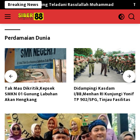
Langsung
t Mekargading Teladani Rasulallah Muhammad
Breaking News
Tak Mau Di
ke
konten
Perdamaian Dunia
Tak Mau Dikritik,Kepsek
Didampingi Kasdam
SMKN 01 Gunung Labuhan
I/BB,Menhan RI Kunjungi Yonif
Akan Hengkang
TP 902/SPG, Tinjau Fasilitas