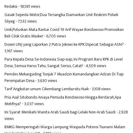
Redaksi
- 18,581 views
Gasak Sepeda Motor,Dua Tersangka Diamankan Unit Reskrim Polsek
Sliyeg
- 7,532 views
Unik,Putuskan Mata Rantai Covid 19 Arif Wayae Bondowoso Promosikan
Beli Cilok Gratis Masker
- 6,705 views
Dosen UNJ yang Laporkan 2 Putra Jokowi ke KPK Dipecat Sebagai ASN?
-
5,167 views
Para Kepala Desa Se-Indonesia Siap-siap, Ini Program Baru KPK di Level
Desa, Semua Harus Tahu, Sangat Serius, Catat!
- 4,509 views
Pemdes Mekargading Tunjuk 7 Muadzin Kumandangkan Adzan Di Tiap
Perempatan Desa
- 3,630 views
Tarif Angkutan umum Cikembang Lembursitu Naik
- 3,108 views
Pria Asal Situbondo Aniaya Pemuda Bondowoso Hingga Berdarah,Apa
Motifnya?
- 3,037 views
Ini Syarat Menikahi Wanita Arab Saudi bagi Lelaki Non-Arab Saudi
- 2,928
views
BMKG Memperingati Warga Lampung Waspada Potensi Tsunami Malam