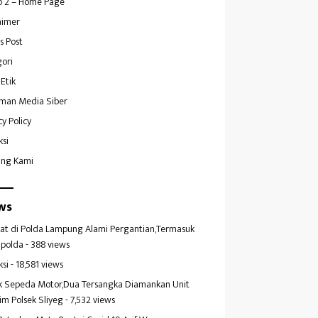
 2 – Home Page
aimer
s Post
ori
Etik
man Media Siber
cy Policy
ksi
ang Kami
ws
at di Polda Lampung Alami Pergantian,Termasuk
polda
- 388 views
ksi
- 18,581 views
k Sepeda Motor,Dua Tersangka Diamankan Unit
im Polsek Sliyeg
- 7,532 views