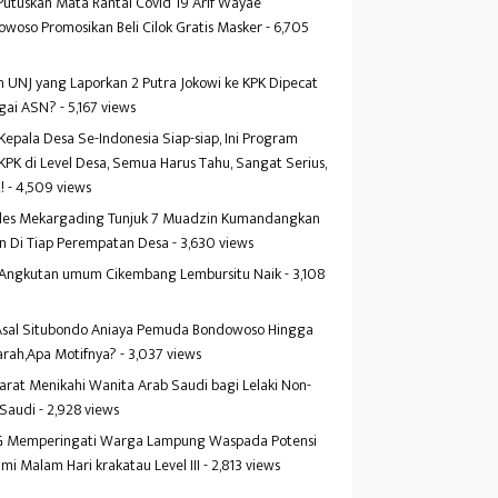
Putuskan Mata Rantai Covid 19 Arif Wayae
woso Promosikan Beli Cilok Gratis Masker
- 6,705
s
 UNJ yang Laporkan 2 Putra Jokowi ke KPK Dipecat
gai ASN?
- 5,167 views
Kepala Desa Se-Indonesia Siap-siap, Ini Program
KPK di Level Desa, Semua Harus Tahu, Sangat Serius,
!
- 4,509 views
es Mekargading Tunjuk 7 Muadzin Kumandangkan
n Di Tiap Perempatan Desa
- 3,630 views
f Angkutan umum Cikembang Lembursitu Naik
- 3,108
s
 Asal Situbondo Aniaya Pemuda Bondowoso Hingga
arah,Apa Motifnya?
- 3,037 views
yarat Menikahi Wanita Arab Saudi bagi Lelaki Non-
 Saudi
- 2,928 views
 Memperingati Warga Lampung Waspada Potensi
mi Malam Hari krakatau Level III
- 2,813 views