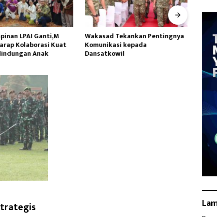
inan LPAI Ganti,M
Wakasad Tekankan Pentingnya
Danr
arap Kolaborasi Kuat
Komunikasi kepada
Ziara
lindungan Anak
Dansatkowil
HUT k
La
trategis