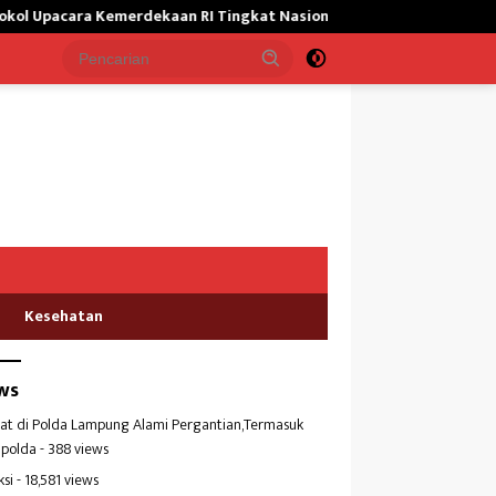
a Kemerdekaan RI Tingkat Nasional
Satgas Yonif 645/GTY Gi
Kesehatan
ws
at di Polda Lampung Alami Pergantian,Termasuk
polda
- 388 views
ksi
- 18,581 views