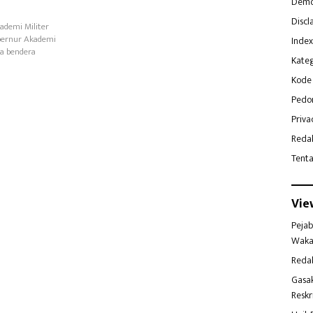
Demo
Discl
ademi Militer
ubernur Akademi
Index
ra bendera
Kateg
Kode 
Pedo
Priva
Reda
Tent
Vie
Pejab
Waka
Reda
Gasa
Reskr