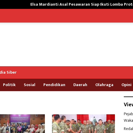
Elsa Mardianti Asal Pesawaran Siap Ikuti Lomba Protokol Upacar
ia Siber
Politik
Sosial
Pendidikan
Daerah
Olahraga
Opini
Vie
Pejab
Waka
Reda