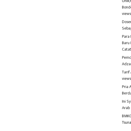
Unik,
Bondo
view
Dosen
Seba
Para 
Baru 
Catat
Pemd
Adza
Tari
view
Pria
Berd
Ini S
Arab
BMKG
Tsuna