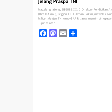
Jelang Praspa TNI
Magelang Jateng, SIBER88.CO.ID_Direktur Pendidikan Ak
(Dirdik Akmil), Brigjen TNI Lukman Hakim, mewakili G
Militer Mayjen TNI Arnold AP Ritiauw, memimpin upaca
Tujuhbelasan…
Fa
M
E
Sh
ce
as
m
ar
b
to
ail
e
oo
d
k
o
n