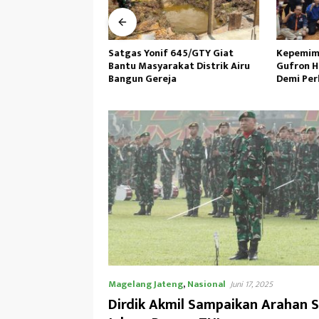
ti Asal Pesawaran
Satgas Yonif 645/GTY Giat
Kepemimp
omba Protokol
Bantu Masyarakat Distrik Airu
Gufron H
erdekaan RI
Bangun Gereja ‎
Demi Per
ional
Magelang Jateng
,
Nasional
Juni 17, 2025
Dirdik Akmil Sampaikan Arahan S