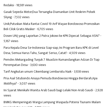
Redaksi
- 18,581 views
Gasak Sepeda Motor,Dua Tersangka Diamankan Unit Reskrim Polsek
Sliyeg
- 7,532 views
Unik,Putuskan Mata Rantai Covid 19 Arif Wayae Bondowoso Promosikan
Beli Cilok Gratis Masker
- 6,705 views
Dosen UNJ yang Laporkan 2 Putra Jokowi ke KPK Dipecat Sebagai ASN?
-
5,167 views
Para Kepala Desa Se-Indonesia Siap-siap, Ini Program Baru KPK di Level
Desa, Semua Harus Tahu, Sangat Serius, Catat!
- 4,509 views
Pemdes Mekargading Tunjuk 7 Muadzin Kumandangkan Adzan Di Tiap
Perempatan Desa
- 3,630 views
Tarif Angkutan umum Cikembang Lembursitu Naik
- 3,108 views
Pria Asal Situbondo Aniaya Pemuda Bondowoso Hingga Berdarah,Apa
Motifnya?
- 3,037 views
Ini Syarat Menikahi Wanita Arab Saudi bagi Lelaki Non-Arab Saudi
- 2,928
views
BMKG Memperingati Warga Lampung Waspada Potensi Tsunami Malam