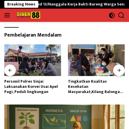
Langsung
as Yonarmed 13/Nanggala Kerja Bakti Bareng Warga Senaning Ambil 
Breaking News
ke
konten
Pembelajaran Mendalam
Personil Polres Sinjai
Tingkatkan Kualitas
Laksanakan Korvei Usai Apel
Kesehatan
Pagi, Peduli lingkungan
Masyarakat,Kilang Balongan
Edukasi Perawatan Gigi