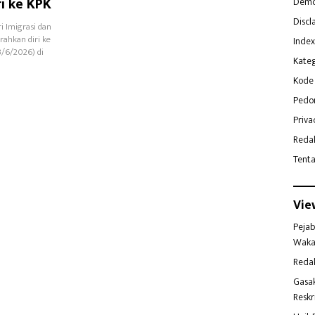
i ke KPK
Demo
Discl
i Imigrasi dan
ahkan diri ke
Index
/6/2026) di
Kateg
Kode 
Pedo
Priva
Reda
Tent
Vie
Pejab
Waka
Reda
Gasa
Reskr