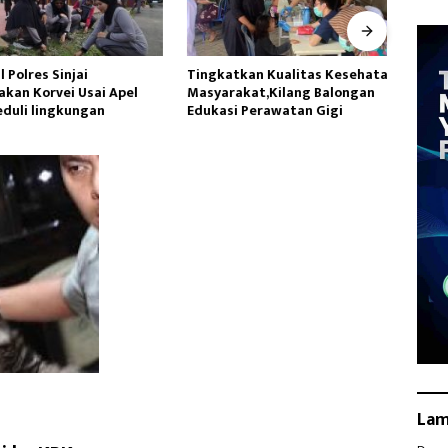
Polres Sinjai
Tingkatkan Kualitas Kesehatan
Datan
an Korvei Usai Apel
Masyarakat,Kilang Balongan
Utara
uli lingkungan
Edukasi Perawatan Gigi
Lakuk
La