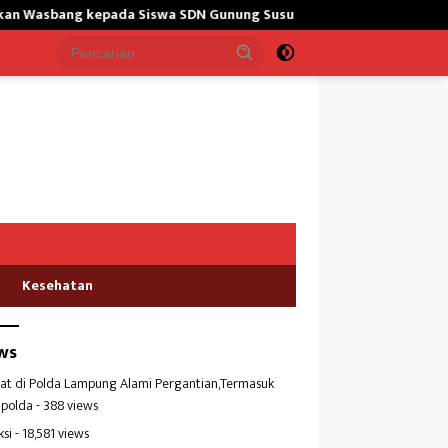
 kepada Siswa SDN Gunung Susu
Bangun Masjid,Satgas Yona
Kesehatan
ws
at di Polda Lampung Alami Pergantian,Termasuk
polda
- 388 views
ksi
- 18,581 views