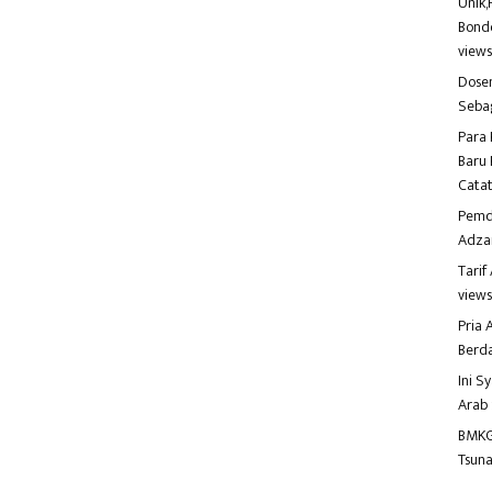
Unik,
Bondo
view
Dosen
Seba
Para 
Baru 
Catat
Pemd
Adza
Tari
view
Pria
Berd
Ini S
Arab
BMKG
Tsuna