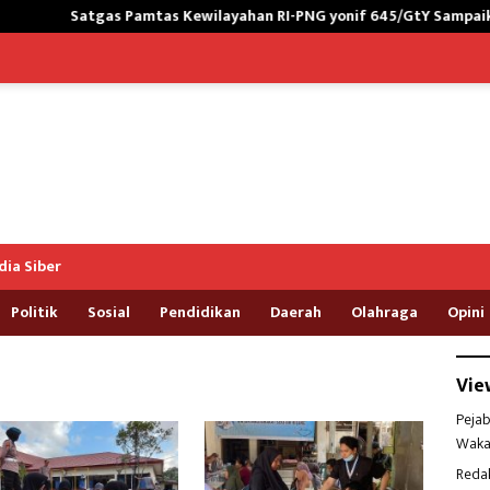
gas Pamtas Kewilayahan RI-PNG yonif 645/GtY Sampaikan Wasbang
ia Siber
Politik
Sosial
Pendidikan
Daerah
Olahraga
Opini
Vie
Pejab
Waka
Reda