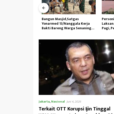
as Kewilayahan RI-
Bangun Masjid,Satgas
Personil 
45/GtY Sampaikan
Yonarmed 13/Nanggala Kerja
Laksanak
pada Siswa SDN
Bakti Bareng Warga Senaning
Pagi, Ped
u
Ambil Pasir Sungai
Jakarta
,
Nasional
Juni 4, 2026
Terkait OTT Korupsi Ijin Tinggal