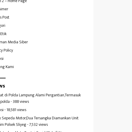
 2 – Home Page
aimer
s Post
ori
Etik
man Media Siber
cy Policy
ksi
ang Kami
ws
at di Polda Lampung Alami Pergantian,Termasuk
polda
- 388 views
ksi
- 18,581 views
k Sepeda Motor,Dua Tersangka Diamankan Unit
im Polsek Sliyeg
- 7,532 views