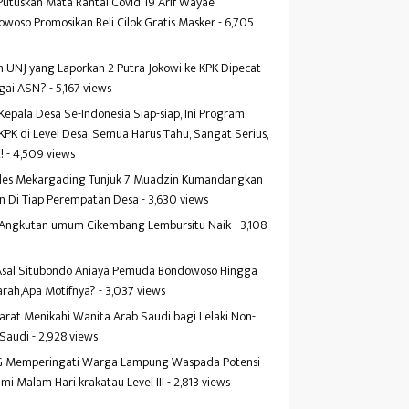
Putuskan Mata Rantai Covid 19 Arif Wayae
woso Promosikan Beli Cilok Gratis Masker
- 6,705
s
 UNJ yang Laporkan 2 Putra Jokowi ke KPK Dipecat
gai ASN?
- 5,167 views
Kepala Desa Se-Indonesia Siap-siap, Ini Program
KPK di Level Desa, Semua Harus Tahu, Sangat Serius,
!
- 4,509 views
es Mekargading Tunjuk 7 Muadzin Kumandangkan
n Di Tiap Perempatan Desa
- 3,630 views
f Angkutan umum Cikembang Lembursitu Naik
- 3,108
s
 Asal Situbondo Aniaya Pemuda Bondowoso Hingga
arah,Apa Motifnya?
- 3,037 views
yarat Menikahi Wanita Arab Saudi bagi Lelaki Non-
 Saudi
- 2,928 views
 Memperingati Warga Lampung Waspada Potensi
mi Malam Hari krakatau Level III
- 2,813 views