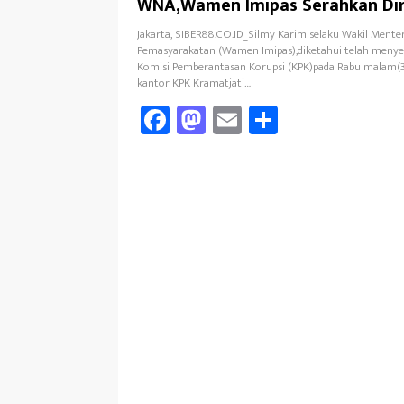
WNA,Wamen Imipas Serahkan Dir
Jakarta, SIBER88.CO.ID_Silmy Karim selaku Wakil Menter
Pemasyarakatan (Wamen Imipas),diketahui telah menyer
Komisi Pemberantasan Korupsi (KPK)pada Rabu malam(3
kantor KPK Kramatjati…
Fa
M
E
Sh
ce
as
m
ar
b
to
ail
e
oo
d
k
o
n