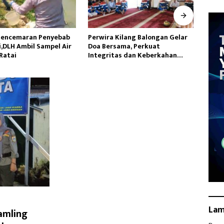
Kilang Balongan Gelar
Tanamkan Cinta Tanah
Hadap
ama, Perkuat
Air,Personil Nanggala Bekali
Lamp
as dan Keberkahan
Wasbang kepada Siswa SD
Pang
Tunas Sejahtera
La
amling