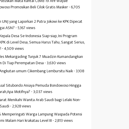
Putuskan Mata Rantai Covid 19 Arif Wayae
woso Promosikan Beli Cilok Gratis Masker
- 6,705
s
 UNJ yang Laporkan 2 Putra Jokowi ke KPK Dipecat
gai ASN?
- 5,167 views
Kepala Desa Se-Indonesia Siap-siap, Ini Program
KPK di Level Desa, Semua Harus Tahu, Sangat Serius,
!
- 4,509 views
es Mekargading Tunjuk 7 Muadzin Kumandangkan
n Di Tiap Perempatan Desa
- 3,630 views
f Angkutan umum Cikembang Lembursitu Naik
- 3,108
s
 Asal Situbondo Aniaya Pemuda Bondowoso Hingga
arah,Apa Motifnya?
- 3,037 views
yarat Menikahi Wanita Arab Saudi bagi Lelaki Non-
 Saudi
- 2,928 views
 Memperingati Warga Lampung Waspada Potensi
mi Malam Hari krakatau Level III
- 2,813 views