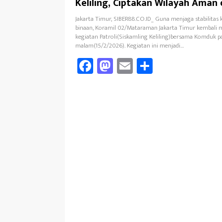
Keliling, Ciptakan Wilayah Aman
Kondusif
Jakarta Timur, SIBER88.CO.ID_ Guna menjaga stabilitas
binaan, Koramil 02/Mataraman Jakarta Timur kembali 
kegiatan Patroli(Siskamling Keliling)bersama Komduk 
malam(15/2/2026). Kegiatan ini menjadi…
Fa
M
E
Sh
ce
as
m
ar
b
to
ail
e
oo
d
k
o
n