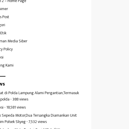
 2 – Home Page
aimer
s Post
ori
Etik
man Media Siber
cy Policy
ksi
ang Kami
ws
at di Polda Lampung Alami Pergantian,Termasuk
polda
- 388 views
ksi
- 18,581 views
k Sepeda Motor,Dua Tersangka Diamankan Unit
im Polsek Sliyeg
- 7,532 views