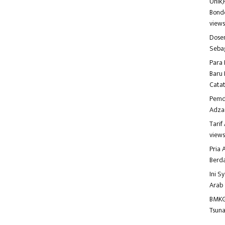
Unik,
Bondo
view
Dosen
Seba
Para 
Baru 
Catat
Pemd
Adza
Tari
view
Pria
Berd
Ini S
Arab
BMKG
Tsuna