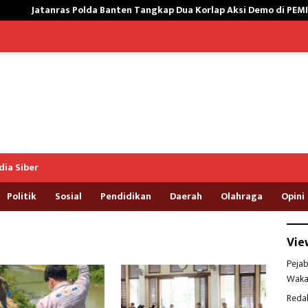
as Polda Banten Tangkap Dua Korlap Aksi Demo di PEMI AW, Kuasa H
ia Siber
Politik
Sosial
Pendidikan
Daerah
Olahraga
Opini
Vie
Pejab
Waka
Reda