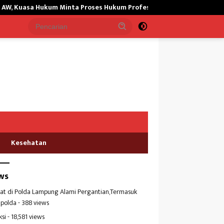
ukum Minta Proses Hukum Profesional
Dugaan Pencemaran Pe
Kesehatan
ws
at di Polda Lampung Alami Pergantian,Termasuk
polda
- 388 views
ksi
- 18,581 views