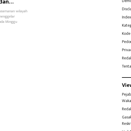
 dan
Demo
Discl
 keamanan wilayah
menggelar
Index
pada Minggu
Kateg
Kode 
Pedo
Priva
Reda
Tent
Vie
Pejab
Waka
Reda
Gasa
Reskr