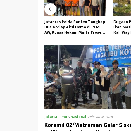
lda Banten Tangkap
Dugaan Pencemaran Penyebab
Perwira 
ksi Demo di PEMI
Ikan Mati,DLH Ambil Sampel Air
Doa Bers
ukum Minta Proses
Kali Way Ratai
Integrit
sional
Operasi
Jakarta Timur
,
Nasional
Februari 16, 2026
Koramil 02/Matraman Gelar Sisk