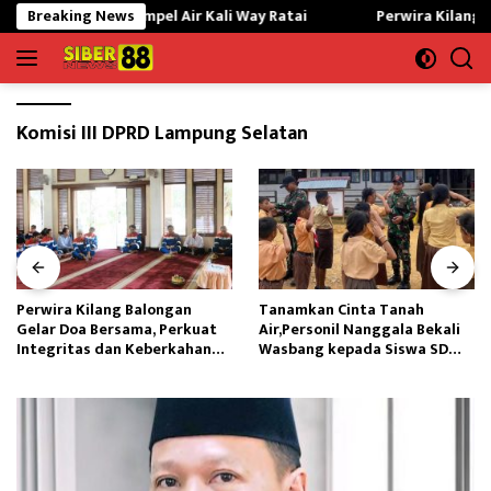
Langsung
H Ambil Sampel Air Kali Way Ratai
Breaking News
Perwira Kilang Balonga
ke
konten
Komisi III DPRD Lampung Selatan
Perwira Kilang Balongan
Tanamkan Cinta Tanah
Gelar Doa Bersama, Perkuat
Air,Personil Nanggala Bekali
Integritas dan Keberkahan
Wasbang kepada Siswa SD
Operasi
Tunas Sejahtera