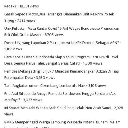
Redaksi
- 18,581 views
Gasak Sepeda Motor,Dua Tersangka Diamankan Unit Reskrim Polsek
Sliyeg
- 7,532 views
Unik,Putuskan Mata Rantai Covid 19 Arif Wayae Bondowoso Promosikan
Beli Cilok Gratis Masker
- 6,705 views
Dosen UNJ yang Laporkan 2 Putra Jokowi ke KPK Dipecat Sebagai ASN?
-
5,167 views
Para Kepala Desa Se-Indonesia Siap-siap, Ini Program Baru KPK di Level
Desa, Semua Harus Tahu, Sangat Serius, Catat!
- 4,509 views
Pemdes Mekargading Tunjuk 7 Muadzin Kumandangkan Adzan Di Tiap
Perempatan Desa
- 3,630 views
Tarif Angkutan umum Cikembang Lembursitu Naik
- 3,108 views
Pria Asal Situbondo Aniaya Pemuda Bondowoso Hingga Berdarah,Apa
Motifnya?
- 3,037 views
Ini Syarat Menikahi Wanita Arab Saudi bagi Lelaki Non-Arab Saudi
- 2,928
views
BMKG Memperingati Warga Lampung Waspada Potensi Tsunami Malam