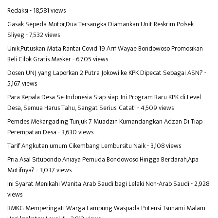
Redaksi
- 18,581 views
Gasak Sepeda Motor,Dua Tersangka Diamankan Unit Reskrim Polsek
Sliyeg
- 7,532 views
Unik,Putuskan Mata Rantai Covid 19 Arif Wayae Bondowoso Promosikan
Beli Cilok Gratis Masker
- 6,705 views
Dosen UNJ yang Laporkan 2 Putra Jokowi ke KPK Dipecat Sebagai ASN?
-
5,167 views
Para Kepala Desa Se-Indonesia Siap-siap, Ini Program Baru KPK di Level
Desa, Semua Harus Tahu, Sangat Serius, Catat!
- 4,509 views
Pemdes Mekargading Tunjuk 7 Muadzin Kumandangkan Adzan Di Tiap
Perempatan Desa
- 3,630 views
Tarif Angkutan umum Cikembang Lembursitu Naik
- 3,108 views
Pria Asal Situbondo Aniaya Pemuda Bondowoso Hingga Berdarah,Apa
Motifnya?
- 3,037 views
Ini Syarat Menikahi Wanita Arab Saudi bagi Lelaki Non-Arab Saudi
- 2,928
views
BMKG Memperingati Warga Lampung Waspada Potensi Tsunami Malam