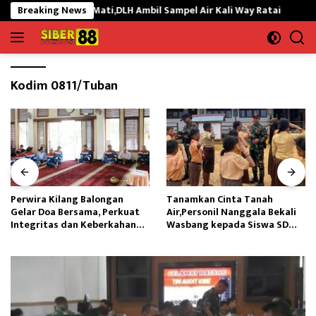
Langsung
ebab Ikan Mati,DLH Ambil Sampel Air Kali Way Ratai
Breaking News
Perwir
ke
konten
Kodim 0811/Tuban
Perwira Kilang Balongan
Tanamkan Cinta Tanah
Gelar Doa Bersama, Perkuat
Air,Personil Nanggala Bekali
Integritas dan Keberkahan
Wasbang kepada Siswa SD
Operasi
Tunas Sejahtera