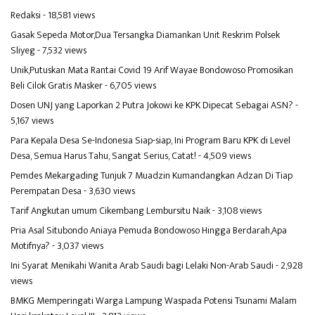
Redaksi
- 18,581 views
Gasak Sepeda Motor,Dua Tersangka Diamankan Unit Reskrim Polsek
Sliyeg
- 7,532 views
Unik,Putuskan Mata Rantai Covid 19 Arif Wayae Bondowoso Promosikan
Beli Cilok Gratis Masker
- 6,705 views
Dosen UNJ yang Laporkan 2 Putra Jokowi ke KPK Dipecat Sebagai ASN?
-
5,167 views
Para Kepala Desa Se-Indonesia Siap-siap, Ini Program Baru KPK di Level
Desa, Semua Harus Tahu, Sangat Serius, Catat!
- 4,509 views
Pemdes Mekargading Tunjuk 7 Muadzin Kumandangkan Adzan Di Tiap
Perempatan Desa
- 3,630 views
Tarif Angkutan umum Cikembang Lembursitu Naik
- 3,108 views
Pria Asal Situbondo Aniaya Pemuda Bondowoso Hingga Berdarah,Apa
Motifnya?
- 3,037 views
Ini Syarat Menikahi Wanita Arab Saudi bagi Lelaki Non-Arab Saudi
- 2,928
views
BMKG Memperingati Warga Lampung Waspada Potensi Tsunami Malam