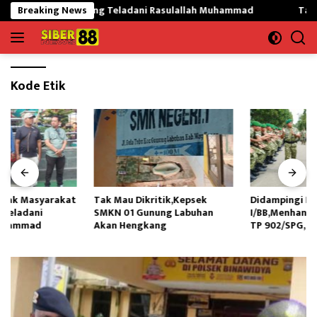
Langsung
 Mekargading Teladani Rasulallah Muhammad
Breaking News
Tak Mau Dik
ke
konten
Kode Etik
Tak Mau Dikritik,Kepsek
Didampingi Kasdam
SMKN 01 Gunung Labuhan
I/BB,Menhan RI Kunjungi Yonif
Akan Hengkang
TP 902/SPG, Tinjau Fasilitas