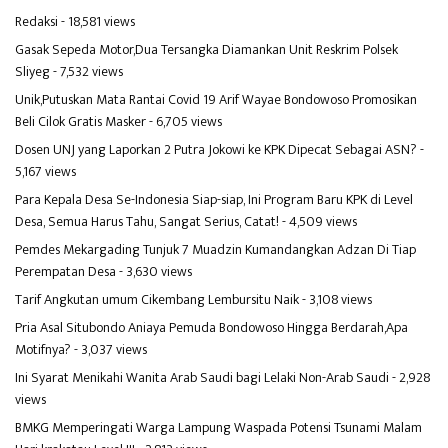
Redaksi
- 18,581 views
Gasak Sepeda Motor,Dua Tersangka Diamankan Unit Reskrim Polsek
Sliyeg
- 7,532 views
Unik,Putuskan Mata Rantai Covid 19 Arif Wayae Bondowoso Promosikan
Beli Cilok Gratis Masker
- 6,705 views
Dosen UNJ yang Laporkan 2 Putra Jokowi ke KPK Dipecat Sebagai ASN?
-
5,167 views
Para Kepala Desa Se-Indonesia Siap-siap, Ini Program Baru KPK di Level
Desa, Semua Harus Tahu, Sangat Serius, Catat!
- 4,509 views
Pemdes Mekargading Tunjuk 7 Muadzin Kumandangkan Adzan Di Tiap
Perempatan Desa
- 3,630 views
Tarif Angkutan umum Cikembang Lembursitu Naik
- 3,108 views
Pria Asal Situbondo Aniaya Pemuda Bondowoso Hingga Berdarah,Apa
Motifnya?
- 3,037 views
Ini Syarat Menikahi Wanita Arab Saudi bagi Lelaki Non-Arab Saudi
- 2,928
views
BMKG Memperingati Warga Lampung Waspada Potensi Tsunami Malam