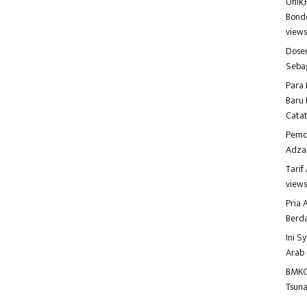
Unik,
Bondo
view
Dosen
Seba
Para 
Baru 
Catat
Pemd
Adza
Tari
view
Pria
Berd
Ini S
Arab
BMKG
Tsuna