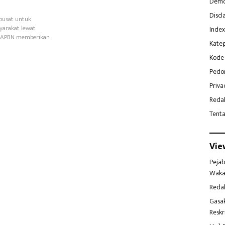
Demo
Discl
pusat untuk
yarakat lewat
Index
n APBN memberikan
Kateg
Kode 
Pedo
Priva
Reda
Tent
Vie
Pejab
Waka
Reda
Gasa
Reskr