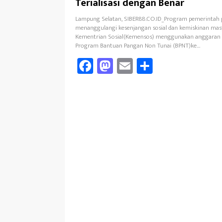
Terialisasi dengan Benar
Lampung Selatan, SIBER88.CO.ID_Program pemerintah 
menanggulangi kesenjangan sosial dan kemiskinan mas
Kementrian Sosial(Kemensos) menggunakan anggara
Program Bantuan Pangan Non Tunai (BPNT)ke…
Fa
M
E
Sh
ce
as
m
ar
b
to
ail
e
oo
d
k
o
n