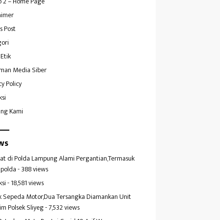
 2 – Home Page
aimer
s Post
ori
Etik
man Media Siber
cy Policy
ksi
ang Kami
ws
at di Polda Lampung Alami Pergantian,Termasuk
polda
- 388 views
ksi
- 18,581 views
k Sepeda Motor,Dua Tersangka Diamankan Unit
im Polsek Sliyeg
- 7,532 views