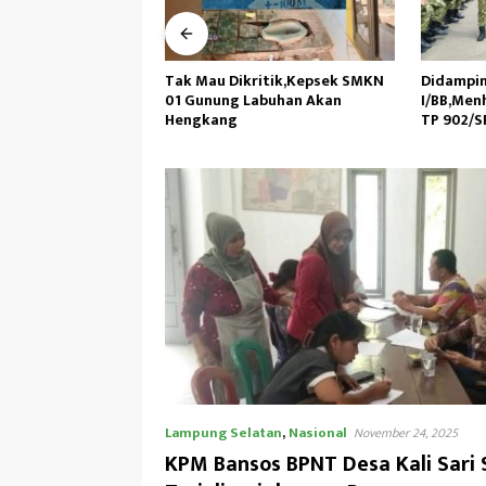
ritik,Kepsek SMKN
Didampingi Kasdam
DKM Masj
abuhan Akan
I/BB,Menhan RI Kunjungi Yonif
dan Pem
TP 902/SPG, Tinjau Fasilitas
Peringat
Muhamm
Lampung Selatan
,
Nasional
November 24, 2025
KPM Bansos BPNT Desa Kali Sari