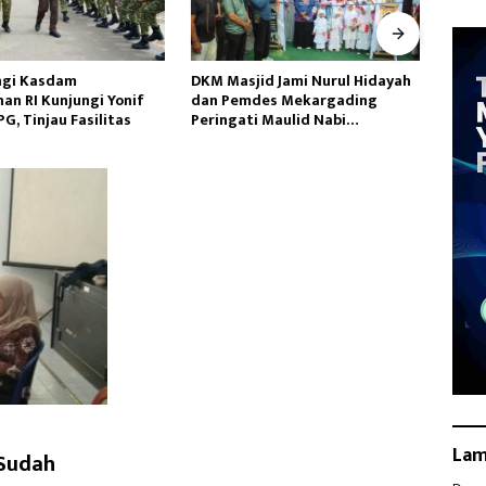
id Jami Nurul Hidayah
Jatanras Polda Banten Tangkap
Duga
des Mekargading
Dua Korlap Aksi Demo di PEMI
Ikan 
i Maulid Nabi
AW, Kuasa Hukum Minta Proses
Kali 
ad
Hukum Profesional
La
 Sudah