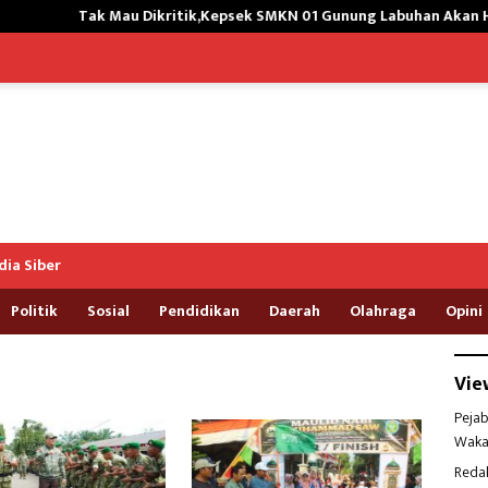
Tak Mau Dikritik,Kepsek SMKN 01 Gunung Labuhan Akan Hengkang
ia Siber
Politik
Sosial
Pendidikan
Daerah
Olahraga
Opini
Vie
Pejab
Waka
Reda