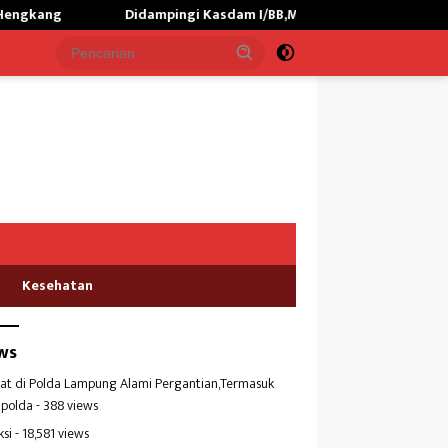
Didampingi Kasdam I/BB,Menhan RI Kunjungi Yonif TP 902/SPG,
Kesehatan
ws
at di Polda Lampung Alami Pergantian,Termasuk
polda
- 388 views
ksi
- 18,581 views