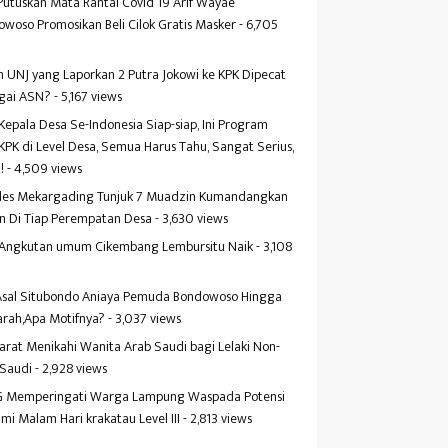
Putuskan Mata Rantai Covid 19 Arif Wayae
woso Promosikan Beli Cilok Gratis Masker
- 6,705
s
 UNJ yang Laporkan 2 Putra Jokowi ke KPK Dipecat
gai ASN?
- 5,167 views
Kepala Desa Se-Indonesia Siap-siap, Ini Program
KPK di Level Desa, Semua Harus Tahu, Sangat Serius,
!
- 4,509 views
es Mekargading Tunjuk 7 Muadzin Kumandangkan
n Di Tiap Perempatan Desa
- 3,630 views
f Angkutan umum Cikembang Lembursitu Naik
- 3,108
s
 Asal Situbondo Aniaya Pemuda Bondowoso Hingga
arah,Apa Motifnya?
- 3,037 views
yarat Menikahi Wanita Arab Saudi bagi Lelaki Non-
 Saudi
- 2,928 views
 Memperingati Warga Lampung Waspada Potensi
mi Malam Hari krakatau Level III
- 2,813 views