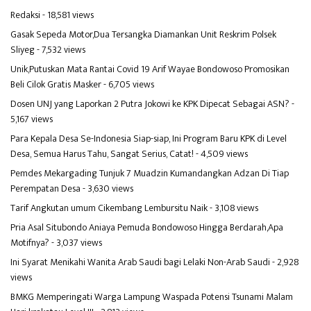
Redaksi
- 18,581 views
Gasak Sepeda Motor,Dua Tersangka Diamankan Unit Reskrim Polsek
Sliyeg
- 7,532 views
Unik,Putuskan Mata Rantai Covid 19 Arif Wayae Bondowoso Promosikan
Beli Cilok Gratis Masker
- 6,705 views
Dosen UNJ yang Laporkan 2 Putra Jokowi ke KPK Dipecat Sebagai ASN?
-
5,167 views
Para Kepala Desa Se-Indonesia Siap-siap, Ini Program Baru KPK di Level
Desa, Semua Harus Tahu, Sangat Serius, Catat!
- 4,509 views
Pemdes Mekargading Tunjuk 7 Muadzin Kumandangkan Adzan Di Tiap
Perempatan Desa
- 3,630 views
Tarif Angkutan umum Cikembang Lembursitu Naik
- 3,108 views
Pria Asal Situbondo Aniaya Pemuda Bondowoso Hingga Berdarah,Apa
Motifnya?
- 3,037 views
Ini Syarat Menikahi Wanita Arab Saudi bagi Lelaki Non-Arab Saudi
- 2,928
views
BMKG Memperingati Warga Lampung Waspada Potensi Tsunami Malam