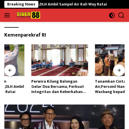
Langsung
 Ikan Mati,DLH Ambil Sampel Air Kali Way Ratai
Breaking News
Perwira Ki
ke
konten
Kemenparekraf RI
Perwira Kilang Balongan
Tanamkan Cinta Tanah
Gelar Doa Bersama, Perkuat
Air,Personil Nanggala Bekali
Integritas dan Keberkahan
Wasbang kepada Siswa SD
Operasi
Tunas Sejahtera