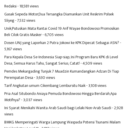
Redaksi
- 18,581 views
Gasak Sepeda Motor,Dua Tersangka Diamankan Unit Reskrim Polsek
Sliyeg
- 7,532 views
Unik,Putuskan Mata Rantai Covid 19 Arif Wayae Bondowoso Promosikan
Beli Cilok Gratis Masker
- 6,705 views
Dosen UNJ yang Laporkan 2 Putra Jokowi ke KPK Dipecat Sebagai ASN?
-
5,167 views
Para Kepala Desa Se-Indonesia Siap-siap, Ini Program Baru KPK di Level
Desa, Semua Harus Tahu, Sangat Serius, Catat!
- 4,509 views
Pemdes Mekargading Tunjuk 7 Muadzin Kumandangkan Adzan Di Tiap
Perempatan Desa
- 3,630 views
Tarif Angkutan umum Cikembang Lembursitu Naik
- 3,108 views
Pria Asal Situbondo Aniaya Pemuda Bondowoso Hingga Berdarah,Apa
Motifnya?
- 3,037 views
Ini Syarat Menikahi Wanita Arab Saudi bagi Lelaki Non-Arab Saudi
- 2,928
views
BMKG Memperingati Warga Lampung Waspada Potensi Tsunami Malam