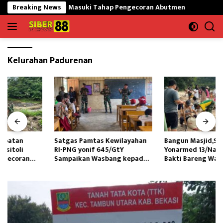
Langsung
unungsitoli Masuki Tahap Pengecoran Abutmen
Breaking News
Satgas Pam
ke
konten
Kelurahan Padurenan
Satgas Pamtas Kewilayahan
Bangun Masjid,Satgas
RI-PNG yonif 645/GtY
Yonarmed 13/Nanggala Kerja
Sampaikan Wasbang kepada
Bakti Bareng Warga Senaning
Siswa SDN Gunung Susu
Ambil Pasir Sungai