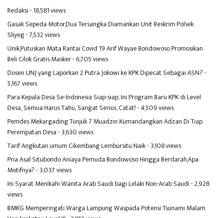
Redaksi
- 18,581 views
Gasak Sepeda Motor,Dua Tersangka Diamankan Unit Reskrim Polsek
Sliyeg
- 7,532 views
Unik,Putuskan Mata Rantai Covid 19 Arif Wayae Bondowoso Promosikan
Beli Cilok Gratis Masker
- 6,705 views
Dosen UNJ yang Laporkan 2 Putra Jokowi ke KPK Dipecat Sebagai ASN?
-
5,167 views
Para Kepala Desa Se-Indonesia Siap-siap, Ini Program Baru KPK di Level
Desa, Semua Harus Tahu, Sangat Serius, Catat!
- 4,509 views
Pemdes Mekargading Tunjuk 7 Muadzin Kumandangkan Adzan Di Tiap
Perempatan Desa
- 3,630 views
Tarif Angkutan umum Cikembang Lembursitu Naik
- 3,108 views
Pria Asal Situbondo Aniaya Pemuda Bondowoso Hingga Berdarah,Apa
Motifnya?
- 3,037 views
Ini Syarat Menikahi Wanita Arab Saudi bagi Lelaki Non-Arab Saudi
- 2,928
views
BMKG Memperingati Warga Lampung Waspada Potensi Tsunami Malam