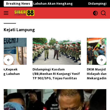
Langsung
N 01 Gunung Labuhan Akan Hengkang
Breaking News
Didampingi Kasdam I/BB
ke
konten
Kejati Lampung
Didampingi Kasdam
DKM Masjid Jami Nurul
I/BB,Menhan RI Kunjungi Yonif
Hidayah dan Pemdes
TP 902/SPG, Tinjau Fasilitas
Mekargading Peringati
Maulid Nabi Muhammad