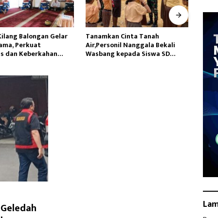
n Cinta Tanah
Hadapi Potensi El Nino,Bulog
Satga
nil Nanggala Bekali
Lampung Perkuat Cadangan
Siapk
kepada Siswa SD
Pangan Pemerintah
Yalim
jahtera
La
r Geledah