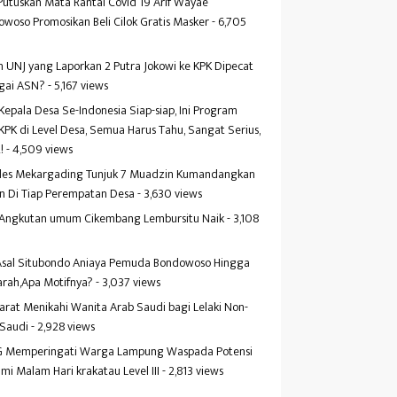
Putuskan Mata Rantai Covid 19 Arif Wayae
woso Promosikan Beli Cilok Gratis Masker
- 6,705
s
 UNJ yang Laporkan 2 Putra Jokowi ke KPK Dipecat
gai ASN?
- 5,167 views
Kepala Desa Se-Indonesia Siap-siap, Ini Program
KPK di Level Desa, Semua Harus Tahu, Sangat Serius,
!
- 4,509 views
es Mekargading Tunjuk 7 Muadzin Kumandangkan
n Di Tiap Perempatan Desa
- 3,630 views
f Angkutan umum Cikembang Lembursitu Naik
- 3,108
s
 Asal Situbondo Aniaya Pemuda Bondowoso Hingga
arah,Apa Motifnya?
- 3,037 views
yarat Menikahi Wanita Arab Saudi bagi Lelaki Non-
 Saudi
- 2,928 views
 Memperingati Warga Lampung Waspada Potensi
mi Malam Hari krakatau Level III
- 2,813 views