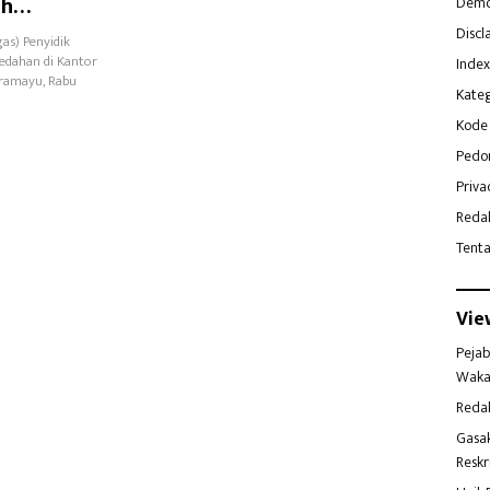
ah
Demo
Discl
as) Penyidik
ledahan di Kantor
Index
dramayu, Rabu
Kateg
Kode 
Pedo
Priva
Reda
Tent
Vie
Pejab
Waka
Reda
Gasa
Reskr