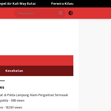
Way Ratai
Perwira Kilang Balongan Gelar Doa Bersama, Perk
Kesehatan
ws
at di Polda Lampung Alami Pergantian,Termasuk
polda
- 388 views
ksi
- 18,581 views