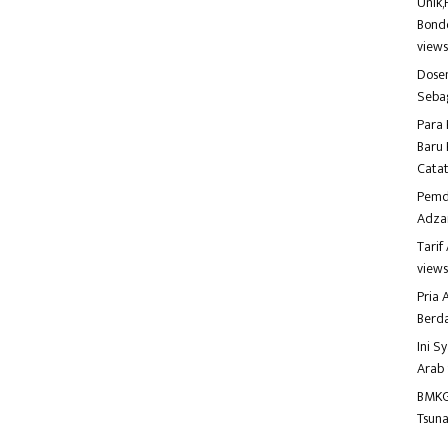
Unik,
Bondo
view
Dosen
Seba
Para 
Baru 
Catat
Pemd
Adza
Tari
view
Pria
Berd
Ini S
Arab
BMKG
Tsuna