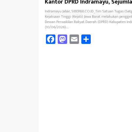
Kantor DPRD Indramayu, Sejuml
Dokumen Diamankan
Indramayu Jabar, SIBER88.CO.ID_Tim Satuan Tugas (Satg
Kejaksaan Tinggi (Kejati) Jawa Barat melakukan pengge
Dewan Perwakilan Rakyat Daerah (DPRD) Kabupaten In
(10/06/2026)….
Fa
M
E
Sh
ce
as
m
ar
b
to
ail
e
oo
d
k
o
n