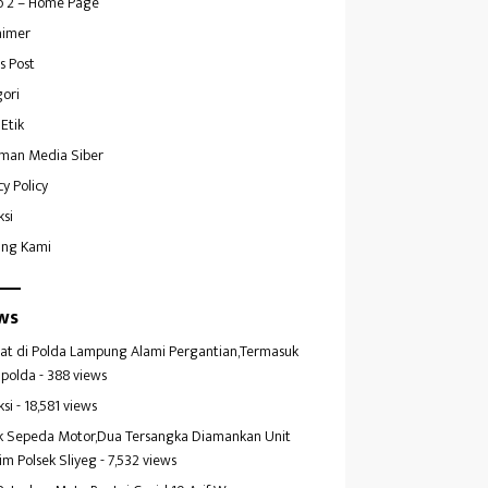
 2 – Home Page
aimer
s Post
ori
Etik
man Media Siber
cy Policy
ksi
ang Kami
ws
at di Polda Lampung Alami Pergantian,Termasuk
polda
- 388 views
ksi
- 18,581 views
k Sepeda Motor,Dua Tersangka Diamankan Unit
im Polsek Sliyeg
- 7,532 views