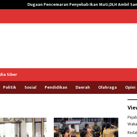
Dugaan Pencemaran Penyebab Ikan Mati,DLH Ambil Sampel Air Kali 
ia Siber
Politik
Sosial
Pendidikan
Daerah
Olahraga
Opini
Vie
Pejab
Waka
Reda