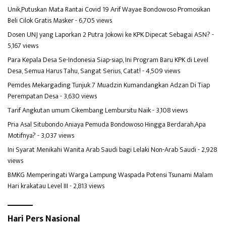
Unik,Putuskan Mata Rantai Covid 19 Arif Wayae Bondowoso Promosikan
Beli Cilok Gratis Masker
- 6,705 views
Dosen UNJ yang Laporkan 2 Putra Jokowi ke KPK Dipecat Sebagai ASN?
-
5,167 views
Para Kepala Desa Se-Indonesia Siap-siap, Ini Program Baru KPK di Level
Desa, Semua Harus Tahu, Sangat Serius, Catat!
- 4,509 views
Pemdes Mekargading Tunjuk 7 Muadzin Kumandangkan Adzan Di Tiap
Perempatan Desa
- 3,630 views
Tarif Angkutan umum Cikembang Lembursitu Naik
- 3,108 views
Pria Asal Situbondo Aniaya Pemuda Bondowoso Hingga Berdarah,Apa
Motifnya?
- 3,037 views
Ini Syarat Menikahi Wanita Arab Saudi bagi Lelaki Non-Arab Saudi
- 2,928
views
BMKG Memperingati Warga Lampung Waspada Potensi Tsunami Malam
Hari krakatau Level III
- 2,813 views
Hari Pers Nasional