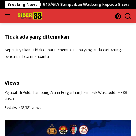
Langsung
n RI-PNG yonif 645/GtY Sampaikan Wasbang kepada Siswa SDN Gunu
Breaking News
ke
konten
Tidak ada yang ditemukan
Sepertinya kami tidak dapat menemukan apa yang anda cari. Mungkin
pencarian bisa membantu.
Views
Pejabat di Polda Lampung Alami Pergantian,Termasuk Wakapolda
- 388
views
Redaksi
- 18,581 views