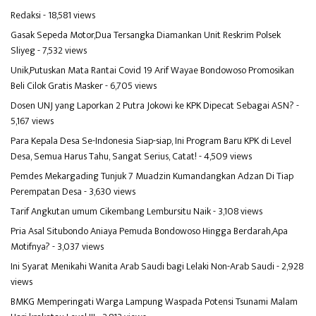
Redaksi
- 18,581 views
Gasak Sepeda Motor,Dua Tersangka Diamankan Unit Reskrim Polsek
Sliyeg
- 7,532 views
Unik,Putuskan Mata Rantai Covid 19 Arif Wayae Bondowoso Promosikan
Beli Cilok Gratis Masker
- 6,705 views
Dosen UNJ yang Laporkan 2 Putra Jokowi ke KPK Dipecat Sebagai ASN?
-
5,167 views
Para Kepala Desa Se-Indonesia Siap-siap, Ini Program Baru KPK di Level
Desa, Semua Harus Tahu, Sangat Serius, Catat!
- 4,509 views
Pemdes Mekargading Tunjuk 7 Muadzin Kumandangkan Adzan Di Tiap
Perempatan Desa
- 3,630 views
Tarif Angkutan umum Cikembang Lembursitu Naik
- 3,108 views
Pria Asal Situbondo Aniaya Pemuda Bondowoso Hingga Berdarah,Apa
Motifnya?
- 3,037 views
Ini Syarat Menikahi Wanita Arab Saudi bagi Lelaki Non-Arab Saudi
- 2,928
views
BMKG Memperingati Warga Lampung Waspada Potensi Tsunami Malam