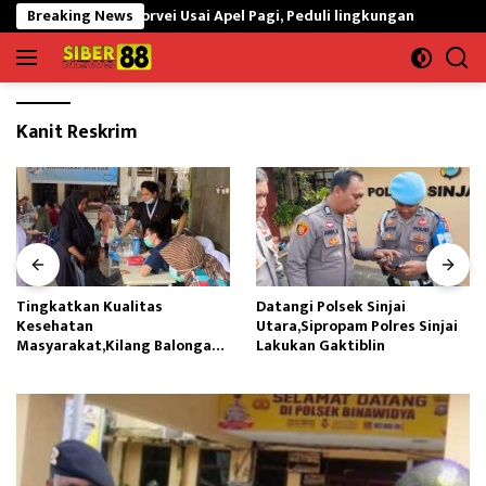
Langsung
Laksanakan Korvei Usai Apel Pagi, Peduli lingkungan
Breaking News
Tingkat
ke
konten
Kanit Reskrim
Tingkatkan Kualitas
Datangi Polsek Sinjai
Kesehatan
Utara,Sipropam Polres Sinjai
Masyarakat,Kilang Balongan
Lakukan Gaktiblin
Edukasi Perawatan Gigi