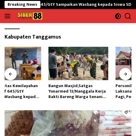
Langsung
-PNG yonif 645/GtY Sampaikan Wasbang kepada Siswa SDN Gunung 
Breaking News
ke
konten
Kabupaten Tanggamus
Bangun Masjid,Satgas
Personil Polres Sinjai
Yonarmed 13/Nanggala Kerja
Laksanakan Korvei Usai Apel
Bakti Bareng Warga Senaning
Pagi, Peduli lingkungan
Ambil Pasir Sungai