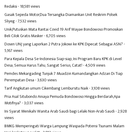
Redaksi
- 18,581 views
Gasak Sepeda Motor,Dua Tersangka Diamankan Unit Reskrim Polsek
Sliyeg
- 7,532 views
Unik,Putuskan Mata Rantai Covid 19 Arif Wayae Bondowoso Promosikan
Beli Cilok Gratis Masker
- 6,705 views
Dosen UNJ yang Laporkan 2 Putra Jokowi ke KPK Dipecat Sebagai ASN?
-
5,167 views
Para Kepala Desa Se-Indonesia Siap-siap, Ini Program Baru KPK di Level
Desa, Semua Harus Tahu, Sangat Serius, Catat!
- 4,509 views
Pemdes Mekargading Tunjuk 7 Muadzin Kumandangkan Adzan Di Tiap
Perempatan Desa
- 3,630 views
Tarif Angkutan umum Cikembang Lembursitu Naik
- 3,108 views
Pria Asal Situbondo Aniaya Pemuda Bondowoso Hingga Berdarah,Apa
Motifnya?
- 3,037 views
Ini Syarat Menikahi Wanita Arab Saudi bagi Lelaki Non-Arab Saudi
- 2,928
views
BMKG Memperingati Warga Lampung Waspada Potensi Tsunami Malam