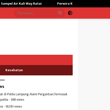
li Way Ratai
Perwira Kilang Balongan Gelar Doa Bersama, 
Kesehatan
ws
at di Polda Lampung Alami Pergantian,Termasuk
polda
- 388 views
ksi
- 18,581 views