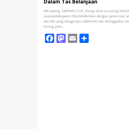
Dalam Tas Belanjaan
Pati Jateng, SIBER88.CO.ID_Warga Desa Growong Kidul
Juwana,Kabupaten Pati,dihebohkan dengan penemuan se
laki-laki yang diduga baru dilahirkan dan ditinggalkan i
lorong jalan…
Fa
M
E
Sh
ce
as
m
ar
b
to
ail
e
oo
d
k
o
n