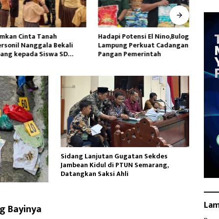
n Cinta Tanah
Hadapi Potensi El Nino,Bulog
Satga
nil Nanggala Bekali
Lampung Perkuat Cadangan
Siapk
kepada Siswa SD
Pangan Pemerintah
Yalim
jahtera
Sidang Lanjutan Gugatan Sekdes
Jambean Kidul di PTUN Semarang,
Datangkan Saksi Ahli
La
g Bayinya