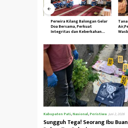
cemaran Penyebab
Perwira Kilang Balongan Gelar
Tanamka
H Ambil Sampel Air
Doa Bersama, Perkuat
Air,Perso
ai
Integritas dan Keberkahan
Wasbang 
Operasi
Tunas Se
Kabupaten Pati
,
Nasional
,
Peristiwa
Juni 2, 2026
Sungguh Tega! Seorang Ibu Buan