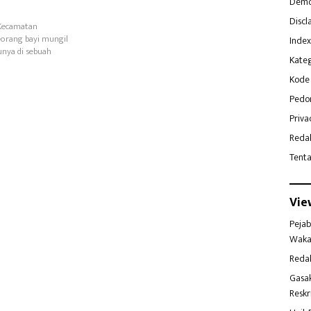
Demo
Discl
,Kecamatan
orang bayi mungil
Index
bunya di sebuah
Kateg
Kode 
Pedo
Priva
Reda
Tent
Vie
Pejab
Waka
Reda
Gasa
Reskr