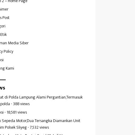
 2 – Home Page
aimer
s Post
ori
Etik
man Media Siber
cy Policy
ksi
ang Kami
ws
at di Polda Lampung Alami Pergantian,Termasuk
polda
- 388 views
ksi
- 18,581 views
k Sepeda Motor,Dua Tersangka Diamankan Unit
im Polsek Sliyeg
- 7,532 views