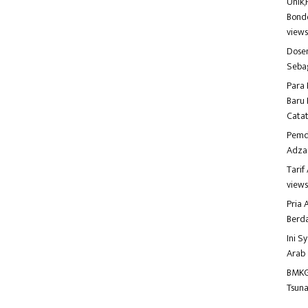
Unik,
Bondo
view
Dosen
Seba
Para 
Baru 
Catat
Pemd
Adza
Tari
view
Pria
Berd
Ini S
Arab
BMKG
Tsuna