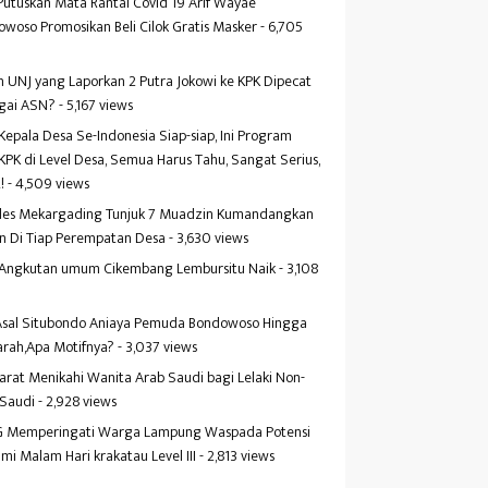
Putuskan Mata Rantai Covid 19 Arif Wayae
woso Promosikan Beli Cilok Gratis Masker
- 6,705
s
 UNJ yang Laporkan 2 Putra Jokowi ke KPK Dipecat
gai ASN?
- 5,167 views
Kepala Desa Se-Indonesia Siap-siap, Ini Program
KPK di Level Desa, Semua Harus Tahu, Sangat Serius,
!
- 4,509 views
es Mekargading Tunjuk 7 Muadzin Kumandangkan
n Di Tiap Perempatan Desa
- 3,630 views
f Angkutan umum Cikembang Lembursitu Naik
- 3,108
s
 Asal Situbondo Aniaya Pemuda Bondowoso Hingga
arah,Apa Motifnya?
- 3,037 views
yarat Menikahi Wanita Arab Saudi bagi Lelaki Non-
 Saudi
- 2,928 views
 Memperingati Warga Lampung Waspada Potensi
mi Malam Hari krakatau Level III
- 2,813 views