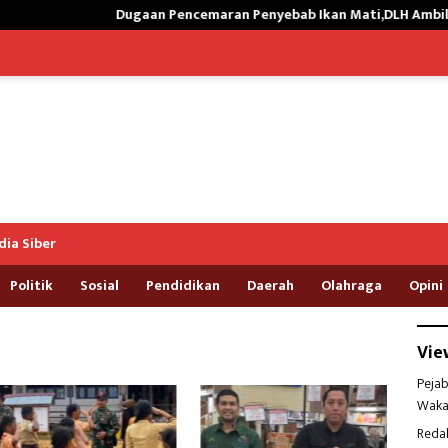
Dugaan Pencemaran Penyebab Ikan Mati,DLH Ambil Sampel Air Ka
ia Siber
Politik
Sosial
Pendidikan
Daerah
Olahraga
Opini
Vie
Pejab
Waka
Reda