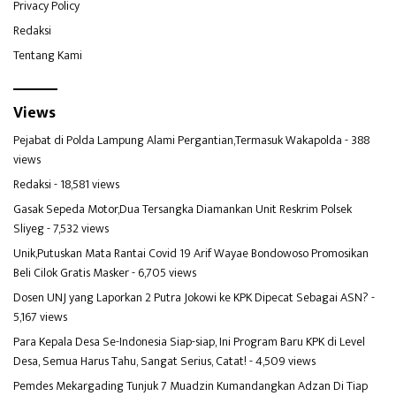
Privacy Policy
Redaksi
Tentang Kami
Views
Pejabat di Polda Lampung Alami Pergantian,Termasuk Wakapolda
- 388
views
Redaksi
- 18,581 views
Gasak Sepeda Motor,Dua Tersangka Diamankan Unit Reskrim Polsek
Sliyeg
- 7,532 views
Unik,Putuskan Mata Rantai Covid 19 Arif Wayae Bondowoso Promosikan
Beli Cilok Gratis Masker
- 6,705 views
Dosen UNJ yang Laporkan 2 Putra Jokowi ke KPK Dipecat Sebagai ASN?
-
5,167 views
Para Kepala Desa Se-Indonesia Siap-siap, Ini Program Baru KPK di Level
Desa, Semua Harus Tahu, Sangat Serius, Catat!
- 4,509 views
Pemdes Mekargading Tunjuk 7 Muadzin Kumandangkan Adzan Di Tiap