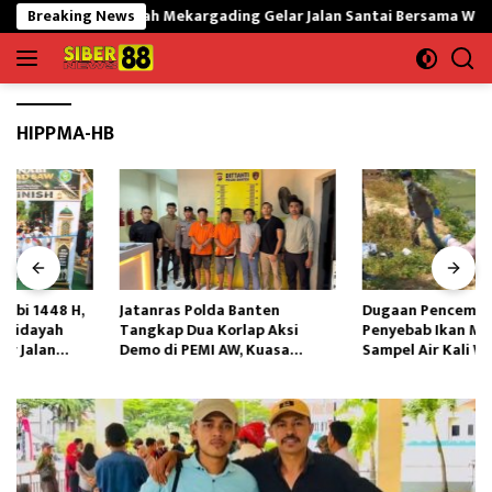
Langsung
Nurul Hidayah Mekargading Gelar Jalan Santai Bersama Warga dan In
Breaking News
ke
konten
HIPPMA-HB
Jatanras Polda Banten
Dugaan Pencemaran
Tangkap Dua Korlap Aksi
Penyebab Ikan Mati,DLH Ambil
Demo di PEMI AW, Kuasa
Sampel Air Kali Way Ratai
Hukum Minta Proses Hukum
Profesional