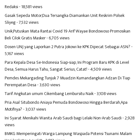
Redaksi
- 18,581 views
Gasak Sepeda Motor,Dua Tersangka Diamankan Unit Reskrim Polsek
Sliyeg
- 7,532 views
Unik,Putuskan Mata Rantai Covid 19 Arif Wayae Bondowoso Promosikan
Beli Cilok Gratis Masker
- 6,705 views
Dosen UNJ yang Laporkan 2 Putra Jokowi ke KPK Dipecat Sebagai ASN?
-
5,167 views
Para Kepala Desa Se-Indonesia Siap-siap, Ini Program Baru KPK di Level
Desa, Semua Harus Tahu, Sangat Serius, Catat!
- 4,509 views
Pemdes Mekargading Tunjuk 7 Muadzin Kumandangkan Adzan Di Tiap
Perempatan Desa
- 3,630 views
Tarif Angkutan umum Cikembang Lembursitu Naik
- 3,108 views
Pria Asal Situbondo Aniaya Pemuda Bondowoso Hingga Berdarah,Apa
Motifnya?
- 3,037 views
Ini Syarat Menikahi Wanita Arab Saudi bagi Lelaki Non-Arab Saudi
- 2,928
views
BMKG Memperingati Warga Lampung Waspada Potensi Tsunami Malam