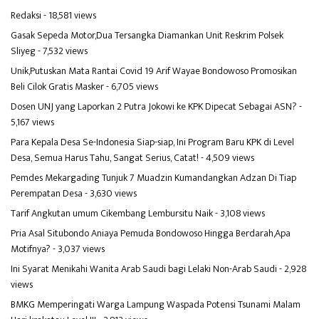
Redaksi
- 18,581 views
Gasak Sepeda Motor,Dua Tersangka Diamankan Unit Reskrim Polsek
Sliyeg
- 7,532 views
Unik,Putuskan Mata Rantai Covid 19 Arif Wayae Bondowoso Promosikan
Beli Cilok Gratis Masker
- 6,705 views
Dosen UNJ yang Laporkan 2 Putra Jokowi ke KPK Dipecat Sebagai ASN?
-
5,167 views
Para Kepala Desa Se-Indonesia Siap-siap, Ini Program Baru KPK di Level
Desa, Semua Harus Tahu, Sangat Serius, Catat!
- 4,509 views
Pemdes Mekargading Tunjuk 7 Muadzin Kumandangkan Adzan Di Tiap
Perempatan Desa
- 3,630 views
Tarif Angkutan umum Cikembang Lembursitu Naik
- 3,108 views
Pria Asal Situbondo Aniaya Pemuda Bondowoso Hingga Berdarah,Apa
Motifnya?
- 3,037 views
Ini Syarat Menikahi Wanita Arab Saudi bagi Lelaki Non-Arab Saudi
- 2,928
views
BMKG Memperingati Warga Lampung Waspada Potensi Tsunami Malam