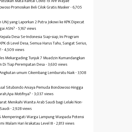
Putuskan Mata Rantai Covid 19 Arif Wayae
woso Promosikan Beli Cilok Gratis Masker
- 6,705
s
 UNJ yang Laporkan 2 Putra Jokowi ke KPK Dipecat
gai ASN?
- 5,167 views
Kepala Desa Se-Indonesia Siap-siap, Ini Program
KPK di Level Desa, Semua Harus Tahu, Sangat Serius,
!
- 4,509 views
es Mekargading Tunjuk 7 Muadzin Kumandangkan
n Di Tiap Perempatan Desa
- 3,630 views
f Angkutan umum Cikembang Lembursitu Naik
- 3,108
s
 Asal Situbondo Aniaya Pemuda Bondowoso Hingga
arah,Apa Motifnya?
- 3,037 views
yarat Menikahi Wanita Arab Saudi bagi Lelaki Non-
 Saudi
- 2,928 views
 Memperingati Warga Lampung Waspada Potensi
mi Malam Hari krakatau Level III
- 2,813 views