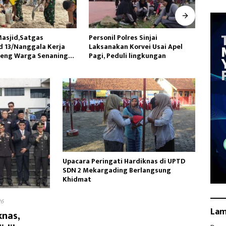
Polres Sinjai
Tingkatkan Kualitas Kesehatan
Datan
an Korvei Usai Apel
Masyarakat,Kilang Balongan
Utara
uli lingkungan
Edukasi Perawatan Gigi
Lakuk
Upacara Peringati Hardiknas di UPTD
SDN 2 Mekargading Berlangsung
Khidmat
26
La
knas,