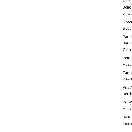
Unik,
Bondo
view
Dosen
Seba
Para 
Baru 
Catat
Pemd
Adza
Tari
view
Pria
Berd
Ini S
Arab
BMKG
Tsuna