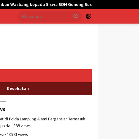
g kepada Siswa SDN Gunung Susu
Bangun Masjid,Satgas Yon
Kesehatan
ws
at di Polda Lampung Alami Pergantian,Termasuk
polda
- 388 views
ksi
- 18,581 views