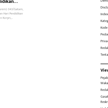
idikan
Demo
Discl
asrem) 043/Gatam,
an Hari Pendidikan
Index
n Korpri,…
Kateg
Kode 
Pedo
Priva
Reda
Tent
Vie
Pejab
Waka
Reda
Gasa
Reskr