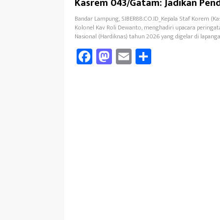
Kasrem 043/Gatam: Jadikan Pend
yang Bermutu
Bandar Lampung, SIBER88.CO.ID_Kepala Staf Korem (K
Kolonel Kav Roli Dewanto, menghadiri upacara peringat
Nasional (Hardiknas) tahun 2026 yang digelar di lapanga
Fa
M
E
Sh
ce
as
m
ar
b
to
ail
e
oo
d
k
o
n