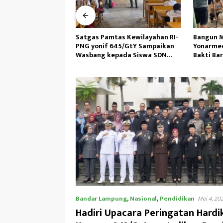
as Kewilayahan RI-
Bangun Masjid,Satgas
Personil 
45/GtY Sampaikan
Yonarmed 13/Nanggala Kerja
Laksanak
pada Siswa SDN
Bakti Bareng Warga Senaning
Pagi, Ped
u
Ambil Pasir Sungai
Bandar Lampung
,
Nasional
,
Pendidikan
Mei 4, 20
Hadiri Upacara Peringatan Hardi