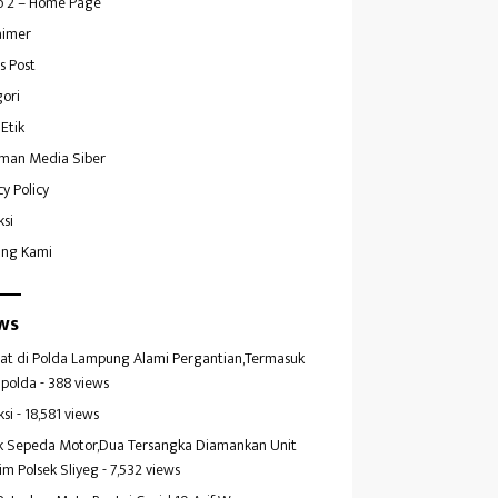
 2 – Home Page
aimer
s Post
ori
Etik
man Media Siber
cy Policy
ksi
ang Kami
ws
at di Polda Lampung Alami Pergantian,Termasuk
polda
- 388 views
ksi
- 18,581 views
k Sepeda Motor,Dua Tersangka Diamankan Unit
im Polsek Sliyeg
- 7,532 views