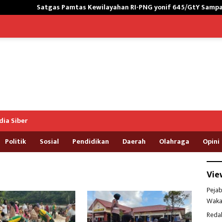
tgas Pamtas Kewilayahan RI-PNG yonif 645/GtY Sampaikan Wasban
ia Siber
Politik
Sosial
Pendidikan
Daerah
Olahraga
Opini
Vie
Pejab
Waka
Reda