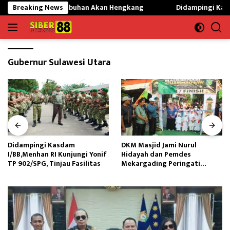
Langsung
01 Gunung Labuhan Akan Hengkang
Breaking News
Didampingi Kasdam I/BB,M
ke
konten
Gubernur Sulawesi Utara
Didampingi Kasdam
DKM Masjid Jami Nurul
I/BB,Menhan RI Kunjungi Yonif
Hidayah dan Pemdes
TP 902/SPG, Tinjau Fasilitas
Mekargading Peringati
Maulid Nabi Muhammad