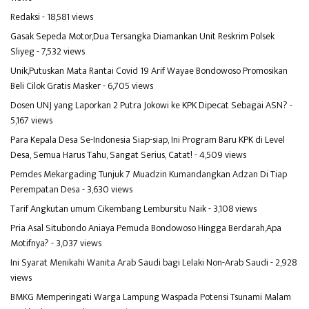
Redaksi
- 18,581 views
Gasak Sepeda Motor,Dua Tersangka Diamankan Unit Reskrim Polsek
Sliyeg
- 7,532 views
Unik,Putuskan Mata Rantai Covid 19 Arif Wayae Bondowoso Promosikan
Beli Cilok Gratis Masker
- 6,705 views
Dosen UNJ yang Laporkan 2 Putra Jokowi ke KPK Dipecat Sebagai ASN?
-
5,167 views
Para Kepala Desa Se-Indonesia Siap-siap, Ini Program Baru KPK di Level
Desa, Semua Harus Tahu, Sangat Serius, Catat!
- 4,509 views
Pemdes Mekargading Tunjuk 7 Muadzin Kumandangkan Adzan Di Tiap
Perempatan Desa
- 3,630 views
Tarif Angkutan umum Cikembang Lembursitu Naik
- 3,108 views
Pria Asal Situbondo Aniaya Pemuda Bondowoso Hingga Berdarah,Apa
Motifnya?
- 3,037 views
Ini Syarat Menikahi Wanita Arab Saudi bagi Lelaki Non-Arab Saudi
- 2,928
views
BMKG Memperingati Warga Lampung Waspada Potensi Tsunami Malam