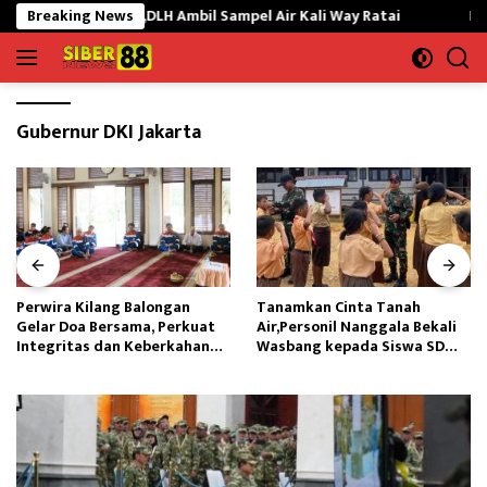
Langsung
Ikan Mati,DLH Ambil Sampel Air Kali Way Ratai
Breaking News
Perwira Ki
ke
konten
Gubernur DKI Jakarta
Perwira Kilang Balongan
Tanamkan Cinta Tanah
Gelar Doa Bersama, Perkuat
Air,Personil Nanggala Bekali
Integritas dan Keberkahan
Wasbang kepada Siswa SD
Operasi
Tunas Sejahtera