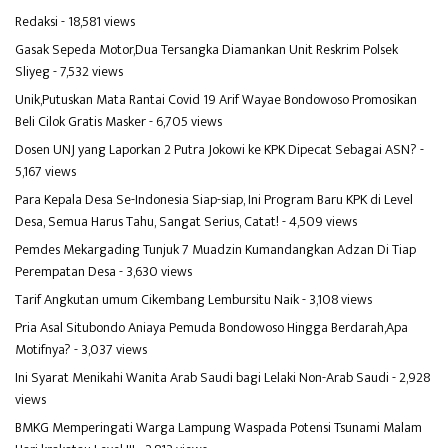
Redaksi
- 18,581 views
Gasak Sepeda Motor,Dua Tersangka Diamankan Unit Reskrim Polsek
Sliyeg
- 7,532 views
Unik,Putuskan Mata Rantai Covid 19 Arif Wayae Bondowoso Promosikan
Beli Cilok Gratis Masker
- 6,705 views
Dosen UNJ yang Laporkan 2 Putra Jokowi ke KPK Dipecat Sebagai ASN?
-
5,167 views
Para Kepala Desa Se-Indonesia Siap-siap, Ini Program Baru KPK di Level
Desa, Semua Harus Tahu, Sangat Serius, Catat!
- 4,509 views
Pemdes Mekargading Tunjuk 7 Muadzin Kumandangkan Adzan Di Tiap
Perempatan Desa
- 3,630 views
Tarif Angkutan umum Cikembang Lembursitu Naik
- 3,108 views
Pria Asal Situbondo Aniaya Pemuda Bondowoso Hingga Berdarah,Apa
Motifnya?
- 3,037 views
Ini Syarat Menikahi Wanita Arab Saudi bagi Lelaki Non-Arab Saudi
- 2,928
views
BMKG Memperingati Warga Lampung Waspada Potensi Tsunami Malam