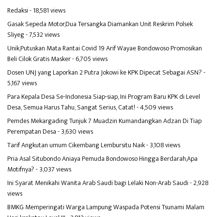
Redaksi
- 18,581 views
Gasak Sepeda Motor,Dua Tersangka Diamankan Unit Reskrim Polsek
Sliyeg
- 7,532 views
Unik,Putuskan Mata Rantai Covid 19 Arif Wayae Bondowoso Promosikan
Beli Cilok Gratis Masker
- 6,705 views
Dosen UNJ yang Laporkan 2 Putra Jokowi ke KPK Dipecat Sebagai ASN?
-
5,167 views
Para Kepala Desa Se-Indonesia Siap-siap, Ini Program Baru KPK di Level
Desa, Semua Harus Tahu, Sangat Serius, Catat!
- 4,509 views
Pemdes Mekargading Tunjuk 7 Muadzin Kumandangkan Adzan Di Tiap
Perempatan Desa
- 3,630 views
Tarif Angkutan umum Cikembang Lembursitu Naik
- 3,108 views
Pria Asal Situbondo Aniaya Pemuda Bondowoso Hingga Berdarah,Apa
Motifnya?
- 3,037 views
Ini Syarat Menikahi Wanita Arab Saudi bagi Lelaki Non-Arab Saudi
- 2,928
views
BMKG Memperingati Warga Lampung Waspada Potensi Tsunami Malam