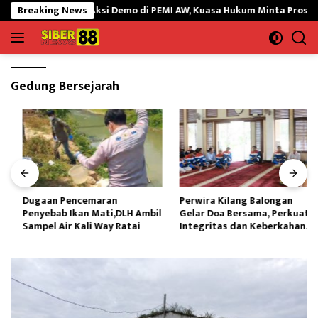
Langsung
ua Korlap Aksi Demo di PEMI AW, Kuasa Hukum Minta Proses Hukum P
Breaking News
ke
konten
Gedung Bersejarah
Dugaan Pencemaran
Perwira Kilang Balongan
Penyebab Ikan Mati,DLH Ambil
Gelar Doa Bersama, Perkuat
Sampel Air Kali Way Ratai
Integritas dan Keberkahan
Operasi