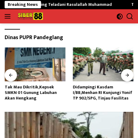
Langsung
 Mekargading Teladani Rasulallah Muhammad
Breaking News
Tak Mau Dik
ke
konten
Dinas PUPR Pandeglang
Tak Mau Dikritik,Kepsek
Didampingi Kasdam
SMKN 01 Gunung Labuhan
I/BB,Menhan RI Kunjungi Yonif
Akan Hengkang
TP 902/SPG, Tinjau Fasilitas