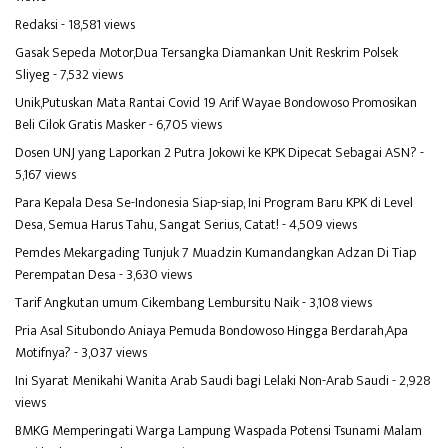
Redaksi
- 18,581 views
Gasak Sepeda Motor,Dua Tersangka Diamankan Unit Reskrim Polsek
Sliyeg
- 7,532 views
Unik,Putuskan Mata Rantai Covid 19 Arif Wayae Bondowoso Promosikan
Beli Cilok Gratis Masker
- 6,705 views
Dosen UNJ yang Laporkan 2 Putra Jokowi ke KPK Dipecat Sebagai ASN?
-
5,167 views
Para Kepala Desa Se-Indonesia Siap-siap, Ini Program Baru KPK di Level
Desa, Semua Harus Tahu, Sangat Serius, Catat!
- 4,509 views
Pemdes Mekargading Tunjuk 7 Muadzin Kumandangkan Adzan Di Tiap
Perempatan Desa
- 3,630 views
Tarif Angkutan umum Cikembang Lembursitu Naik
- 3,108 views
Pria Asal Situbondo Aniaya Pemuda Bondowoso Hingga Berdarah,Apa
Motifnya?
- 3,037 views
Ini Syarat Menikahi Wanita Arab Saudi bagi Lelaki Non-Arab Saudi
- 2,928
views
BMKG Memperingati Warga Lampung Waspada Potensi Tsunami Malam