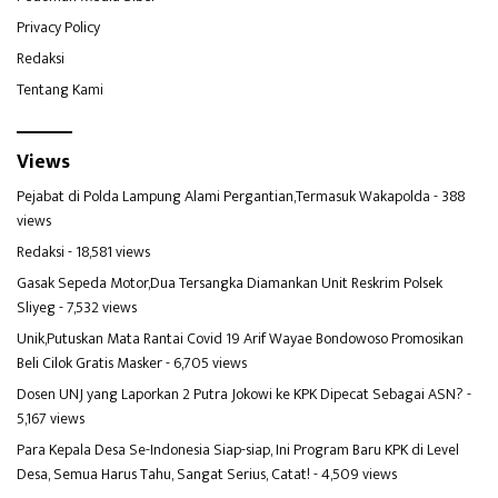
Privacy Policy
Redaksi
Tentang Kami
Views
Pejabat di Polda Lampung Alami Pergantian,Termasuk Wakapolda
- 388
views
Redaksi
- 18,581 views
Gasak Sepeda Motor,Dua Tersangka Diamankan Unit Reskrim Polsek
Sliyeg
- 7,532 views
Unik,Putuskan Mata Rantai Covid 19 Arif Wayae Bondowoso Promosikan
Beli Cilok Gratis Masker
- 6,705 views
Dosen UNJ yang Laporkan 2 Putra Jokowi ke KPK Dipecat Sebagai ASN?
-
5,167 views
Para Kepala Desa Se-Indonesia Siap-siap, Ini Program Baru KPK di Level
Desa, Semua Harus Tahu, Sangat Serius, Catat!
- 4,509 views