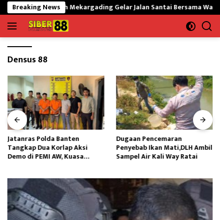
Langsung
rul Hidayah Mekargading Gelar Jalan Santai Bersama Warga dan Insa
Breaking News
ke
konten
Densus 88
Jatanras Polda Banten
Dugaan Pencemaran
Tangkap Dua Korlap Aksi
Penyebab Ikan Mati,DLH Ambil
Demo di PEMI AW, Kuasa
Sampel Air Kali Way Ratai
Hukum Minta Proses Hukum
Profesional