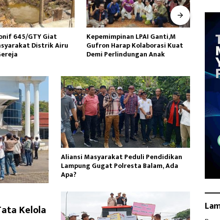
inan LPAI Ganti,M
Wakasad Tekankan Pentingnya
Danr
arap Kolaborasi Kuat
Komunikasi kepada
Ziara
lindungan Anak
Dansatkowil
HUT k
Aliansi Masyarakat Peduli Pendidikan
Lampung Gugat Polresta Balam, Ada
Apa?
La
ata Kelola