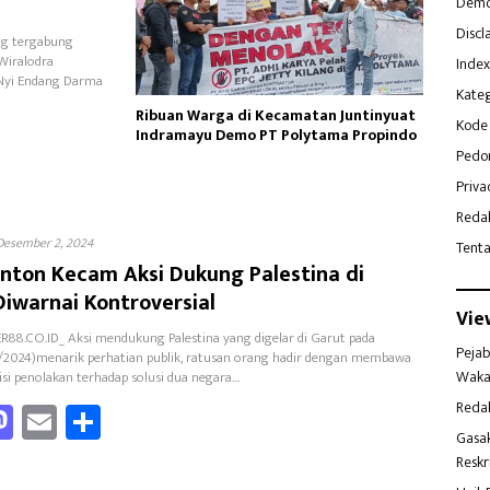
Demo
Discl
ng tergabung
Wiralodra
Index
 Nyi Endang Darma
Kateg
Ribuan Warga di Kecamatan Juntinyuat
Kode 
Indramayu Demo PT Polytama Propindo
Pedo
Priva
Reda
Desember 2, 2024
Tent
nton Kecam Aksi Dukung Palestina di
Diwarnai Kontroversial
Vie
BER88.CO.ID_ Aksi mendukung Palestina yang digelar di Garut pada
Pejab
/2024)menarik perhatian publik, ratusan orang hadir dengan membawa
Waka
isi penolakan terhadap solusi dua negara…
a
M
E
Sh
Reda
Gasa
as
m
ar
Reskr