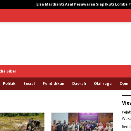
Elsa Mardianti Asal Pesawaran Siap Ikuti Lomba Protokol Upac
ia Siber
Politik
Sosial
Pendidikan
Daerah
Olahraga
Opini
Vie
Pejab
Waka
Reda