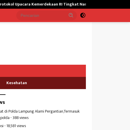
ara Kemerdekaan RI Tingkat Nasional
Satgas Yonif 645/GTY 
Kesehatan
ws
at di Polda Lampung Alami Pergantian,Termasuk
polda
- 388 views
ksi
- 18,581 views