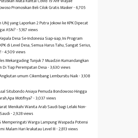
Putuskan Mata Rantai Covid 19 Arif Wayae
woso Promosikan Beli Cilok Gratis Masker
- 6,705
s
 UNJ yang Laporkan 2 Putra Jokowi ke KPK Dipecat
gai ASN?
- 5,167 views
Kepala Desa Se-Indonesia Siap-siap, Ini Program
KPK di Level Desa, Semua Harus Tahu, Sangat Serius,
!
- 4,509 views
es Mekargading Tunjuk 7 Muadzin Kumandangkan
n Di Tiap Perempatan Desa
- 3,630 views
f Angkutan umum Cikembang Lembursitu Naik
- 3,108
s
 Asal Situbondo Aniaya Pemuda Bondowoso Hingga
arah,Apa Motifnya?
- 3,037 views
yarat Menikahi Wanita Arab Saudi bagi Lelaki Non-
 Saudi
- 2,928 views
 Memperingati Warga Lampung Waspada Potensi
mi Malam Hari krakatau Level III
- 2,813 views