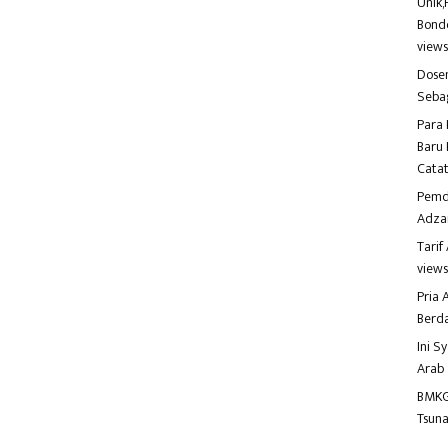
to
ail
e
Unik,
o
d
Bondo
view
o
Dosen
n
Seba
Para 
Baru 
Catat
Pemd
Adza
Tari
view
Pria
Berd
Ini S
Arab
BMKG
Tsuna