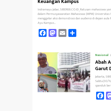
Keuangan Kampus
Indramayu Jabar, SIBER88.CO.ID_Ratusan mahasiswa ya
dalam Permusyawaratan Mahasiswa (MPM) Universitas 
menggelar aksi demonstrasi dan audiensi di depan aula
Ayu Kampus…
Fa
M
E
Sh
ce
as
m
ar
b
to
ail
e
oo
d
Nasional
k
o
Abah A
Garut 
n
Jakarta, SI
Sabtu(30/11
spanduk ber
F
ce