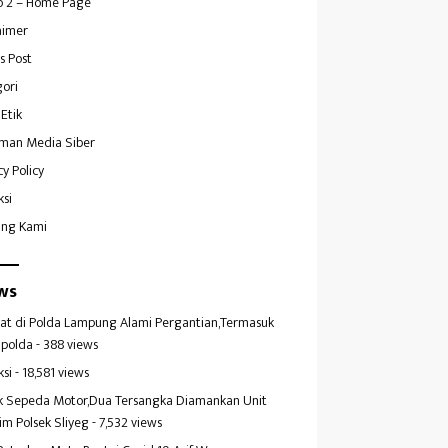
 2 – Home Page
aimer
s Post
ori
Etik
man Media Siber
cy Policy
ksi
ang Kami
ws
at di Polda Lampung Alami Pergantian,Termasuk
polda
- 388 views
ksi
- 18,581 views
k Sepeda Motor,Dua Tersangka Diamankan Unit
im Polsek Sliyeg
- 7,532 views