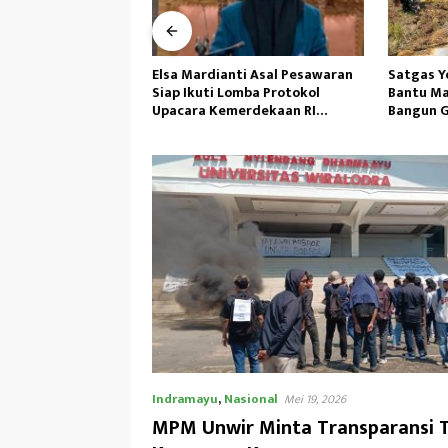
ti Asal Pesawaran
Satgas Yonif 645/GTY Giat
Kepemimp
omba Protokol
Bantu Masyarakat Distrik Airu
Gufron H
erdekaan RI
Bangun Gereja ‎
Demi Per
ional
Indramayu
,
Nasional
Mei 19, 2026
MPM Unwir Minta Transparansi T