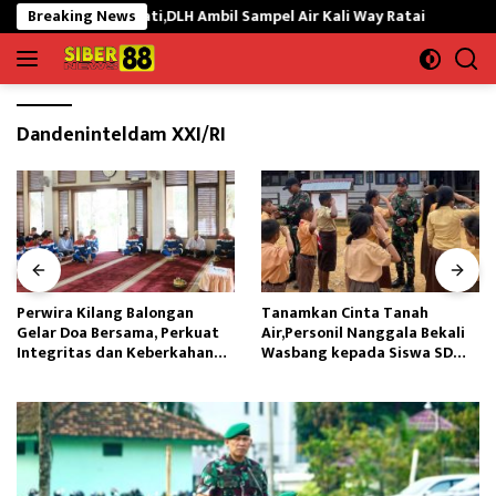
Langsung
b Ikan Mati,DLH Ambil Sampel Air Kali Way Ratai
Breaking News
Perwira 
ke
konten
Dandeninteldam XXI/RI
Perwira Kilang Balongan
Tanamkan Cinta Tanah
Gelar Doa Bersama, Perkuat
Air,Personil Nanggala Bekali
Integritas dan Keberkahan
Wasbang kepada Siswa SD
Operasi
Tunas Sejahtera