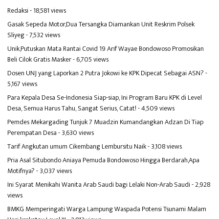
Redaksi
- 18,581 views
Gasak Sepeda Motor,Dua Tersangka Diamankan Unit Reskrim Polsek
Sliyeg
- 7,532 views
Unik,Putuskan Mata Rantai Covid 19 Arif Wayae Bondowoso Promosikan
Beli Cilok Gratis Masker
- 6,705 views
Dosen UNJ yang Laporkan 2 Putra Jokowi ke KPK Dipecat Sebagai ASN?
-
5,167 views
Para Kepala Desa Se-Indonesia Siap-siap, Ini Program Baru KPK di Level
Desa, Semua Harus Tahu, Sangat Serius, Catat!
- 4,509 views
Pemdes Mekargading Tunjuk 7 Muadzin Kumandangkan Adzan Di Tiap
Perempatan Desa
- 3,630 views
Tarif Angkutan umum Cikembang Lembursitu Naik
- 3,108 views
Pria Asal Situbondo Aniaya Pemuda Bondowoso Hingga Berdarah,Apa
Motifnya?
- 3,037 views
Ini Syarat Menikahi Wanita Arab Saudi bagi Lelaki Non-Arab Saudi
- 2,928
views
BMKG Memperingati Warga Lampung Waspada Potensi Tsunami Malam