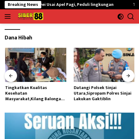
Langsung
ksanakan Korvei Usai Apel Pagi, Peduli lingkungan
Breaking News
Tingkatka
ke
konten
Dana Hibah
Tingkatkan Kualitas
Datangi Polsek Sinjai
Kesehatan
Utara,Sipropam Polres Sinjai
Masyarakat,Kilang Balongan
Lakukan Gaktiblin
Edukasi Perawatan Gigi