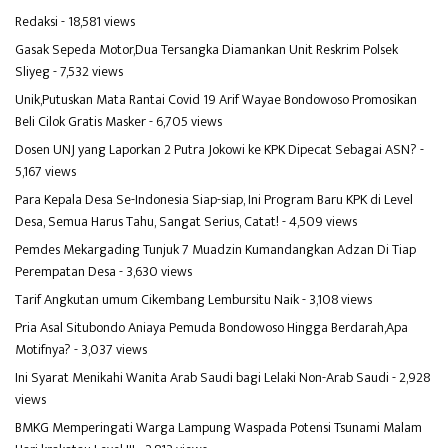
Redaksi
- 18,581 views
Gasak Sepeda Motor,Dua Tersangka Diamankan Unit Reskrim Polsek
Sliyeg
- 7,532 views
Unik,Putuskan Mata Rantai Covid 19 Arif Wayae Bondowoso Promosikan
Beli Cilok Gratis Masker
- 6,705 views
Dosen UNJ yang Laporkan 2 Putra Jokowi ke KPK Dipecat Sebagai ASN?
-
5,167 views
Para Kepala Desa Se-Indonesia Siap-siap, Ini Program Baru KPK di Level
Desa, Semua Harus Tahu, Sangat Serius, Catat!
- 4,509 views
Pemdes Mekargading Tunjuk 7 Muadzin Kumandangkan Adzan Di Tiap
Perempatan Desa
- 3,630 views
Tarif Angkutan umum Cikembang Lembursitu Naik
- 3,108 views
Pria Asal Situbondo Aniaya Pemuda Bondowoso Hingga Berdarah,Apa
Motifnya?
- 3,037 views
Ini Syarat Menikahi Wanita Arab Saudi bagi Lelaki Non-Arab Saudi
- 2,928
views
BMKG Memperingati Warga Lampung Waspada Potensi Tsunami Malam