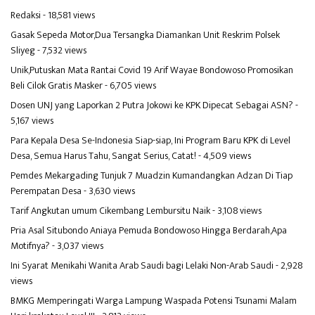
Redaksi
- 18,581 views
Gasak Sepeda Motor,Dua Tersangka Diamankan Unit Reskrim Polsek
Sliyeg
- 7,532 views
Unik,Putuskan Mata Rantai Covid 19 Arif Wayae Bondowoso Promosikan
Beli Cilok Gratis Masker
- 6,705 views
Dosen UNJ yang Laporkan 2 Putra Jokowi ke KPK Dipecat Sebagai ASN?
-
5,167 views
Para Kepala Desa Se-Indonesia Siap-siap, Ini Program Baru KPK di Level
Desa, Semua Harus Tahu, Sangat Serius, Catat!
- 4,509 views
Pemdes Mekargading Tunjuk 7 Muadzin Kumandangkan Adzan Di Tiap
Perempatan Desa
- 3,630 views
Tarif Angkutan umum Cikembang Lembursitu Naik
- 3,108 views
Pria Asal Situbondo Aniaya Pemuda Bondowoso Hingga Berdarah,Apa
Motifnya?
- 3,037 views
Ini Syarat Menikahi Wanita Arab Saudi bagi Lelaki Non-Arab Saudi
- 2,928
views
BMKG Memperingati Warga Lampung Waspada Potensi Tsunami Malam