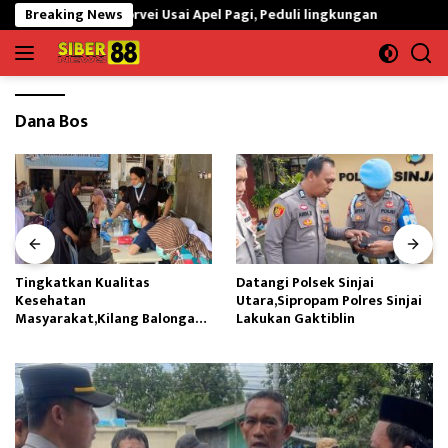
Langsung
Laksanakan Korvei Usai Apel Pagi, Peduli lingkungan
Breaking News
Tingkatk
ke
konten
Dana Bos
Tingkatkan Kualitas
Datangi Polsek Sinjai
Kesehatan
Utara,Sipropam Polres Sinjai
Masyarakat,Kilang Balongan
Lakukan Gaktiblin
Edukasi Perawatan Gigi