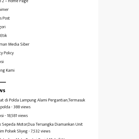
 2 – Home Page
aimer
s Post
ori
Etik
man Media Siber
cy Policy
ksi
ang Kami
ws
at di Polda Lampung Alami Pergantian,Termasuk
polda
- 388 views
ksi
- 18,581 views
k Sepeda Motor,Dua Tersangka Diamankan Unit
im Polsek Sliyeg
- 7,532 views