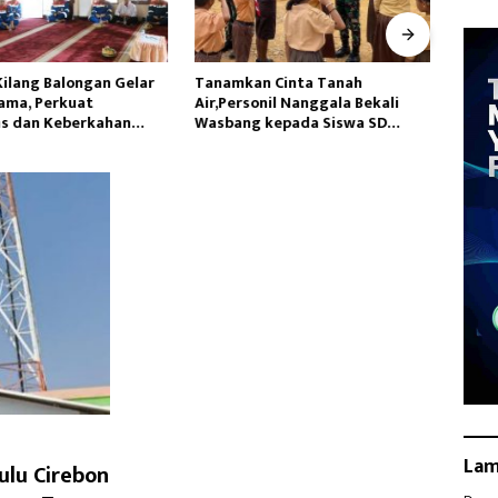
Kilang Balongan Gelar
Tanamkan Cinta Tanah
Hadap
ama, Perkuat
Air,Personil Nanggala Bekali
Lamp
as dan Keberkahan
Wasbang kepada Siswa SD
Pang
Tunas Sejahtera
La
ulu Cirebon