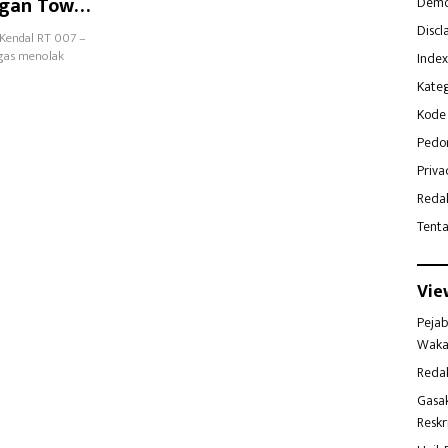
ngan Tower
Demo
Discl
 Kendal RT 007 –
egas menolak
Index
Kateg
Kode 
Pedo
Priva
Reda
Tent
Vie
Pejab
Waka
Reda
Gasa
Reskr