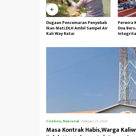
lda Banten Tangkap
Dugaan Pencemaran Penyebab
Perwira 
ksi Demo di PEMI
Ikan Mati,DLH Ambil Sampel Air
Doa Bers
ukum Minta Proses
Kali Way Ratai
Integrit
sional
Operasi
Cirebon
,
Nasional
Februari 25, 2025
Masa Kontrak Habis,Warga Kaliw