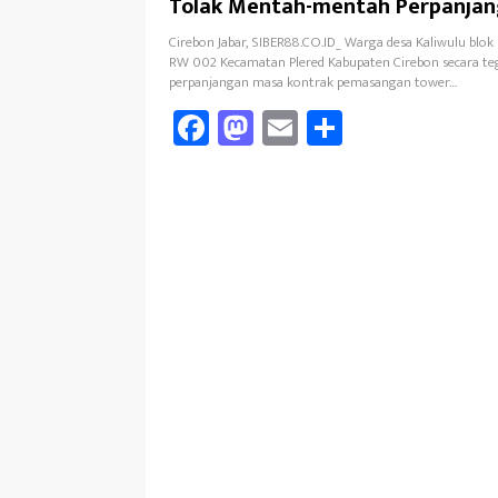
Tolak Mentah-mentah Perpanja
BTS
Cirebon Jabar, SIBER88.CO.ID_ Warga desa Kaliwulu blok
RW 002 Kecamatan Plered Kabupaten Cirebon secara t
perpanjangan masa kontrak pemasangan tower…
Fa
M
E
Sh
ce
as
m
ar
b
to
ail
e
oo
d
k
o
n