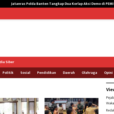
as Polda Banten Tangkap Dua Korlap Aksi Demo di PEMI AW, Kuasa H
ia Siber
Politik
Sosial
Pendidikan
Daerah
Olahraga
Opini
Vie
Pejab
Waka
Reda