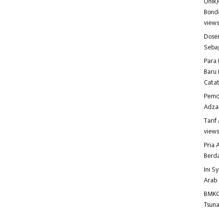
Unik,
Bondo
view
Dosen
Seba
Para 
Baru 
Catat
Pemd
Adza
Tari
view
Pria
Berd
Ini S
Arab
BMKG
Tsuna