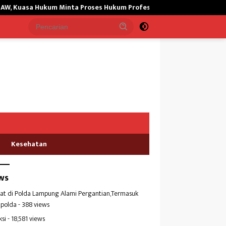
ukum Minta Proses Hukum Profesional
Dugaan Pencemaran Pe
Kesehatan
ws
at di Polda Lampung Alami Pergantian,Termasuk
polda
- 388 views
ksi
- 18,581 views