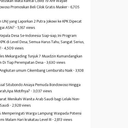
Putuskan Mata Rantai Covid 19 Arif Wayae
woso Promosikan Beli Cilok Gratis Masker
- 6,705
s
 UNJ yang Laporkan 2 Putra Jokowi ke KPK Dipecat
gai ASN?
- 5,167 views
Kepala Desa Se-Indonesia Siap-siap, Ini Program
KPK di Level Desa, Semua Harus Tahu, Sangat Serius,
!
- 4,509 views
es Mekargading Tunjuk 7 Muadzin Kumandangkan
n Di Tiap Perempatan Desa
- 3,630 views
f Angkutan umum Cikembang Lembursitu Naik
- 3,108
s
 Asal Situbondo Aniaya Pemuda Bondowoso Hingga
arah,Apa Motifnya?
- 3,037 views
yarat Menikahi Wanita Arab Saudi bagi Lelaki Non-
 Saudi
- 2,928 views
 Memperingati Warga Lampung Waspada Potensi
mi Malam Hari krakatau Level III
- 2,813 views