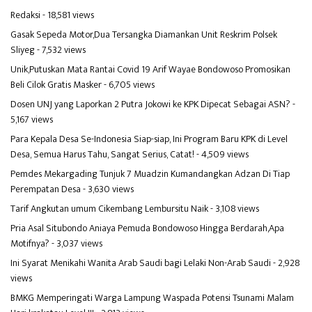
Redaksi
- 18,581 views
Gasak Sepeda Motor,Dua Tersangka Diamankan Unit Reskrim Polsek
Sliyeg
- 7,532 views
Unik,Putuskan Mata Rantai Covid 19 Arif Wayae Bondowoso Promosikan
Beli Cilok Gratis Masker
- 6,705 views
Dosen UNJ yang Laporkan 2 Putra Jokowi ke KPK Dipecat Sebagai ASN?
-
5,167 views
Para Kepala Desa Se-Indonesia Siap-siap, Ini Program Baru KPK di Level
Desa, Semua Harus Tahu, Sangat Serius, Catat!
- 4,509 views
Pemdes Mekargading Tunjuk 7 Muadzin Kumandangkan Adzan Di Tiap
Perempatan Desa
- 3,630 views
Tarif Angkutan umum Cikembang Lembursitu Naik
- 3,108 views
Pria Asal Situbondo Aniaya Pemuda Bondowoso Hingga Berdarah,Apa
Motifnya?
- 3,037 views
Ini Syarat Menikahi Wanita Arab Saudi bagi Lelaki Non-Arab Saudi
- 2,928
views
BMKG Memperingati Warga Lampung Waspada Potensi Tsunami Malam