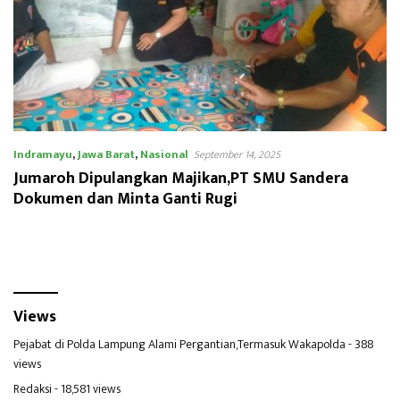
Indramayu
,
Jawa Barat
,
Nasional
September 14, 2025
Jumaroh Dipulangkan Majikan,PT SMU Sandera
Dokumen dan Minta Ganti Rugi
Views
Pejabat di Polda Lampung Alami Pergantian,Termasuk Wakapolda
- 388
views
Redaksi
- 18,581 views