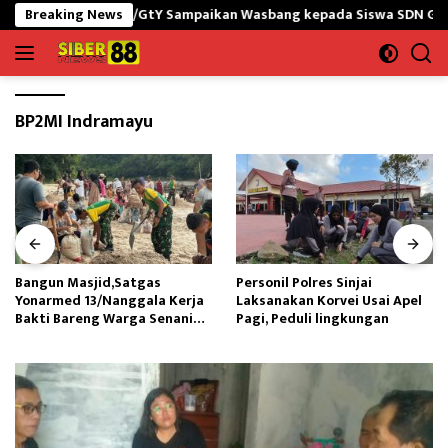
Langsung
NG yonif 645/GtY Sampaikan Wasbang kepada Siswa SDN Gunung Sus
Breaking News
ke
konten
BP2MI Indramayu
Bangun Masjid,Satgas
Personil Polres Sinjai
Yonarmed 13/Nanggala Kerja
Laksanakan Korvei Usai Apel
Bakti Bareng Warga Senaning
Pagi, Peduli lingkungan
Ambil Pasir Sungai