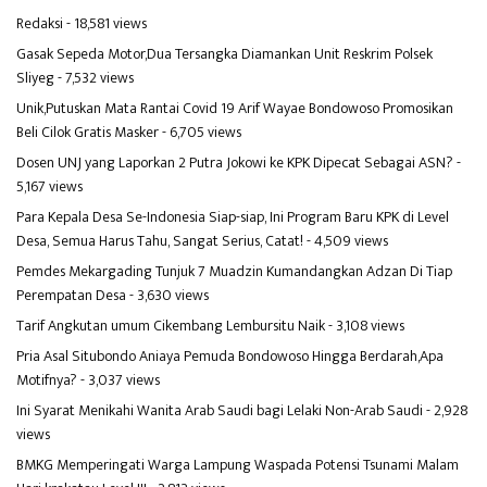
Redaksi
- 18,581 views
Gasak Sepeda Motor,Dua Tersangka Diamankan Unit Reskrim Polsek
Sliyeg
- 7,532 views
Unik,Putuskan Mata Rantai Covid 19 Arif Wayae Bondowoso Promosikan
Beli Cilok Gratis Masker
- 6,705 views
Dosen UNJ yang Laporkan 2 Putra Jokowi ke KPK Dipecat Sebagai ASN?
-
5,167 views
Para Kepala Desa Se-Indonesia Siap-siap, Ini Program Baru KPK di Level
Desa, Semua Harus Tahu, Sangat Serius, Catat!
- 4,509 views
Pemdes Mekargading Tunjuk 7 Muadzin Kumandangkan Adzan Di Tiap
Perempatan Desa
- 3,630 views
Tarif Angkutan umum Cikembang Lembursitu Naik
- 3,108 views
Pria Asal Situbondo Aniaya Pemuda Bondowoso Hingga Berdarah,Apa
Motifnya?
- 3,037 views
Ini Syarat Menikahi Wanita Arab Saudi bagi Lelaki Non-Arab Saudi
- 2,928
views
BMKG Memperingati Warga Lampung Waspada Potensi Tsunami Malam