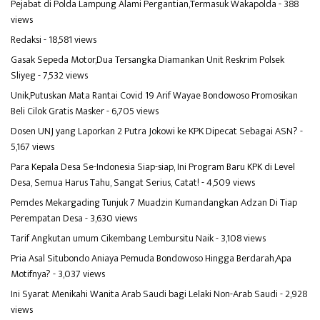
Pejabat di Polda Lampung Alami Pergantian,Termasuk Wakapolda
- 388
views
Redaksi
- 18,581 views
Gasak Sepeda Motor,Dua Tersangka Diamankan Unit Reskrim Polsek
Sliyeg
- 7,532 views
Unik,Putuskan Mata Rantai Covid 19 Arif Wayae Bondowoso Promosikan
Beli Cilok Gratis Masker
- 6,705 views
Dosen UNJ yang Laporkan 2 Putra Jokowi ke KPK Dipecat Sebagai ASN?
-
5,167 views
Para Kepala Desa Se-Indonesia Siap-siap, Ini Program Baru KPK di Level
Desa, Semua Harus Tahu, Sangat Serius, Catat!
- 4,509 views
Pemdes Mekargading Tunjuk 7 Muadzin Kumandangkan Adzan Di Tiap
Perempatan Desa
- 3,630 views
Tarif Angkutan umum Cikembang Lembursitu Naik
- 3,108 views
Pria Asal Situbondo Aniaya Pemuda Bondowoso Hingga Berdarah,Apa
Motifnya?
- 3,037 views
Ini Syarat Menikahi Wanita Arab Saudi bagi Lelaki Non-Arab Saudi
- 2,928
views