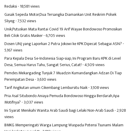
Redaksi
- 18,581 views
Gasak Sepeda Motor,Dua Tersangka Diamankan Unit Reskrim Polsek
Sliyeg
- 7,532 views
Unik,Putuskan Mata Rantai Covid 19 Arif Wayae Bondowoso Promosikan
Beli Cilok Gratis Masker
- 6,705 views
Dosen UNJ yang Laporkan 2 Putra Jokowi ke KPK Dipecat Sebagai ASN?
-
5,167 views
Para Kepala Desa Se-Indonesia Siap-siap, Ini Program Baru KPK di Level
Desa, Semua Harus Tahu, Sangat Serius, Catat!
- 4,509 views
Pemdes Mekargading Tunjuk 7 Muadzin Kumandangkan Adzan Di Tiap
Perempatan Desa
- 3,630 views
Tarif Angkutan umum Cikembang Lembursitu Naik
- 3,108 views
Pria Asal Situbondo Aniaya Pemuda Bondowoso Hingga Berdarah,Apa
Motifnya?
- 3,037 views
Ini Syarat Menikahi Wanita Arab Saudi bagi Lelaki Non-Arab Saudi
- 2,928
views
BMKG Memperingati Warga Lampung Waspada Potensi Tsunami Malam