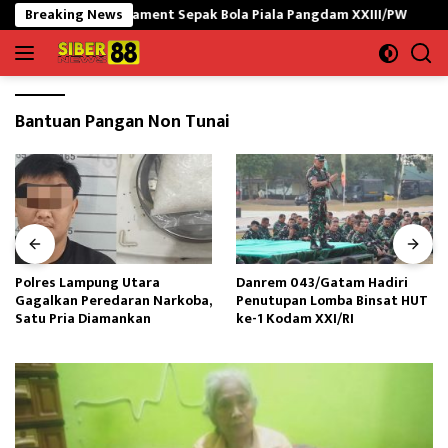
Langsung
Buka Turnament Sepak Bola Piala Pangdam XXIII/PW
Breaking News
Polres
ke
konten
Bantuan Pangan Non Tunai
Polres Lampung Utara
Danrem 043/Gatam Hadiri
Gagalkan Peredaran Narkoba,
Penutupan Lomba Binsat HUT
Satu Pria Diamankan
ke-1 Kodam XXI/RI