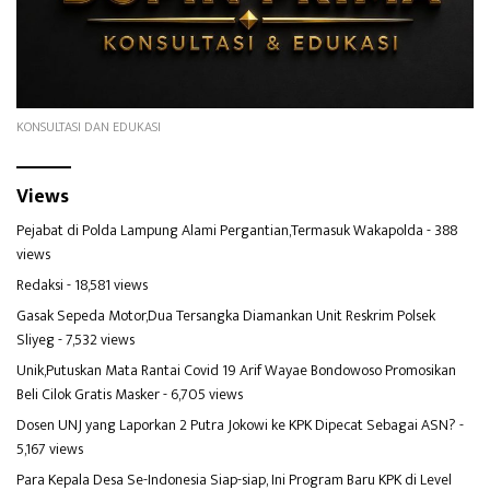
KONSULTASI DAN EDUKASI
Views
Pejabat di Polda Lampung Alami Pergantian,Termasuk Wakapolda
- 388
views
Redaksi
- 18,581 views
Gasak Sepeda Motor,Dua Tersangka Diamankan Unit Reskrim Polsek
Sliyeg
- 7,532 views
Unik,Putuskan Mata Rantai Covid 19 Arif Wayae Bondowoso Promosikan
Beli Cilok Gratis Masker
- 6,705 views
Dosen UNJ yang Laporkan 2 Putra Jokowi ke KPK Dipecat Sebagai ASN?
-
5,167 views
Para Kepala Desa Se-Indonesia Siap-siap, Ini Program Baru KPK di Level