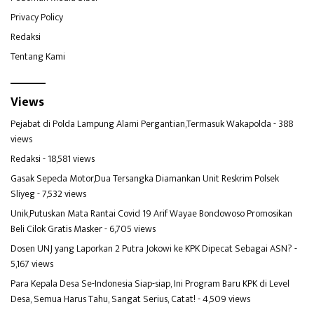
Privacy Policy
Redaksi
Tentang Kami
Views
Pejabat di Polda Lampung Alami Pergantian,Termasuk Wakapolda
- 388
views
Redaksi
- 18,581 views
Gasak Sepeda Motor,Dua Tersangka Diamankan Unit Reskrim Polsek
Sliyeg
- 7,532 views
Unik,Putuskan Mata Rantai Covid 19 Arif Wayae Bondowoso Promosikan
Beli Cilok Gratis Masker
- 6,705 views
Dosen UNJ yang Laporkan 2 Putra Jokowi ke KPK Dipecat Sebagai ASN?
-
5,167 views
Para Kepala Desa Se-Indonesia Siap-siap, Ini Program Baru KPK di Level
Desa, Semua Harus Tahu, Sangat Serius, Catat!
- 4,509 views