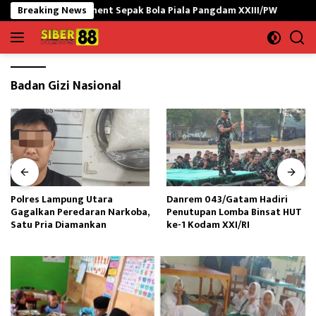
Langsung
a Turnament Sepak Bola Piala Pangdam XXIII/PW
Breaking News
Polres La
ke
konten
Badan Gizi Nasional
Polres Lampung Utara
Danrem 043/Gatam Hadiri
Gagalkan Peredaran Narkoba,
Penutupan Lomba Binsat HUT
Satu Pria Diamankan
ke-1 Kodam XXI/RI