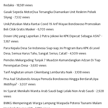
Redaksi
- 18,581 views
Gasak Sepeda Motor,Dua Tersangka Diamankan Unit Reskrim Polsek
Sliyeg
- 7,532 views
Unik,Putuskan Mata Rantai Covid 19 Arif Wayae Bondowoso Promosikan
Beli Cilok Gratis Masker
- 6,705 views
Dosen UNJ yang Laporkan 2 Putra Jokowi ke KPK Dipecat Sebagai ASN?
-
5,167 views
Para Kepala Desa Se-Indonesia Siap-siap, Ini Program Baru KPK di Level
Desa, Semua Harus Tahu, Sangat Serius, Catat!
- 4,509 views
Pemdes Mekargading Tunjuk 7 Muadzin Kumandangkan Adzan Di Tiap
Perempatan Desa
- 3,630 views
Tarif Angkutan umum Cikembang Lembursitu Naik
- 3,108 views
Pria Asal Situbondo Aniaya Pemuda Bondowoso Hingga Berdarah,Apa
Motifnya?
- 3,037 views
Ini Syarat Menikahi Wanita Arab Saudi bagi Lelaki Non-Arab Saudi
- 2,928
views
BMKG Memperingati Warga Lampung Waspada Potensi Tsunami Malam