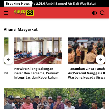
Langsung
ebab Ikan Mati,DLH Ambil Sampel Air Kali Way Ratai
Breaking News
Perwi
ke
konten
Aliansi Masyarkat
Perwira Kilang Balongan
Tanamkan Cinta Tanah
Gelar Doa Bersama, Perkuat
Air,Personil Nanggala Bekali
Integritas dan Keberkahan
Wasbang kepada Siswa SD
Operasi
Tunas Sejahtera