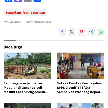
ce
as
m
ar
b
to
ail
e
Pangdam I/Bukit Barisan
oo
d
Penulis: Kikin
Editor: Badruzaman
k
o
n
Baca Juga
Pembangunan Jembatan
Satgas Pamtas Kewilayahan
Modular di Gunungsitoli
RI-PNG yonif 645/GtY
Masuki Tahap Pengecoran
Sampaikan Wasbang kepada
Abutmen
Siswa SDN Gunung Susu