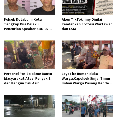
Polsek Kotabumi Kota
Akun TikTok Jimy Dinilai
Tangkap Dua Pelaku
Rendahkan Profesi Wartawan
Pencurian Speaker SDN 02
dan LSM
Gapura
Personel Pos Bolakme Bantu
Layat ke Rumah duka
Masyarakat Atasi Penyakit
Warga,Kapolsek Sinjai Timur
dan Bangun Tali Asih
Imbau Warga Pasang Bendera
Merah Putih