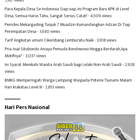
5,167 views
Para Kepala Desa Se-Indonesia Siap-siap, Ini Program Baru KPK di Level
Desa, Semua Harus Tahu, Sangat Serius, Catat!
- 4,509 views
Pemdes Mekargading Tunjuk 7 Muadzin Kumandangkan Adzan Di Tiap
Perempatan Desa
- 3,630 views
Tarif Angkutan umum Cikembang Lembursitu Naik
- 3,108 views
Pria Asal Situbondo Aniaya Pemuda Bondowoso Hingga Berdarah,Apa
Motifnya?
- 3,037 views
Ini Syarat Menikahi Wanita Arab Saudi bagi Lelaki Non-Arab Saudi
- 2,928
views
BMKG Memperingati Warga Lampung Waspada Potensi Tsunami Malam
Hari krakatau Level III
- 2,813 views
Hari Pers Nasional