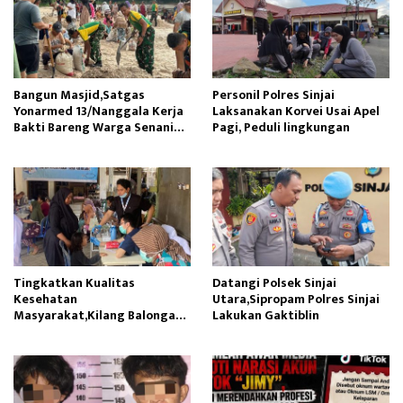
Bangun Masjid,Satgas
Personil Polres Sinjai
Yonarmed 13/Nanggala Kerja
Laksanakan Korvei Usai Apel
Bakti Bareng Warga Senaning
Pagi, Peduli lingkungan
Ambil Pasir Sungai
Tingkatkan Kualitas
Datangi Polsek Sinjai
Kesehatan
Utara,Sipropam Polres Sinjai
Masyarakat,Kilang Balongan
Lakukan Gaktiblin
Edukasi Perawatan Gigi