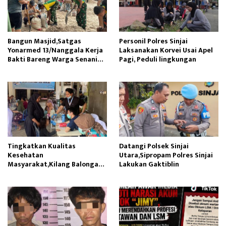
Bangun Masjid,Satgas
Personil Polres Sinjai
Yonarmed 13/Nanggala Kerja
Laksanakan Korvei Usai Apel
Bakti Bareng Warga Senaning
Pagi, Peduli lingkungan
Ambil Pasir Sungai
Tingkatkan Kualitas
Datangi Polsek Sinjai
Kesehatan
Utara,Sipropam Polres Sinjai
Masyarakat,Kilang Balongan
Lakukan Gaktiblin
Edukasi Perawatan Gigi