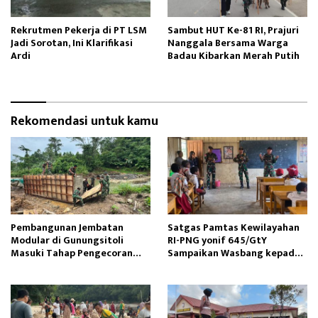
Rekrutmen Pekerja di PT LSM
Sambut HUT Ke-81 RI, Prajuri
Jadi Sorotan, Ini Klarifikasi
Nanggala Bersama Warga
Ardi
Badau Kibarkan Merah Putih
Rekomendasi untuk kamu
Pembangunan Jembatan
Satgas Pamtas Kewilayahan
Modular di Gunungsitoli
RI-PNG yonif 645/GtY
Masuki Tahap Pengecoran
Sampaikan Wasbang kepada
Abutmen
Siswa SDN Gunung Susu