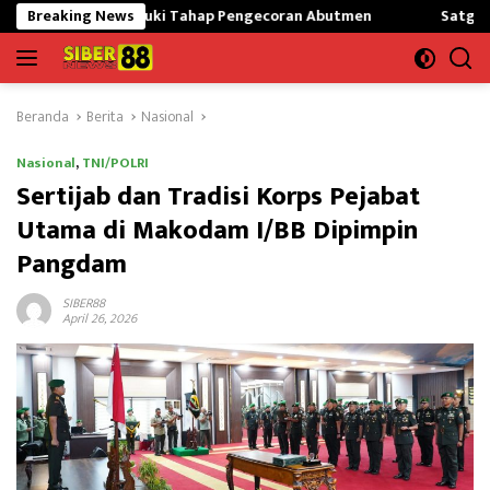
Langsung
Masuki Tahap Pengecoran Abutmen
Breaking News
Satgas Pamtas Kewilaya
ke
konten
Beranda
Berita
Nasional
Nasional
,
TNI/POLRI
Sertijab dan Tradisi Korps Pejabat
Utama di Makodam I/BB Dipimpin
Pangdam
SIBER88
April 26, 2026