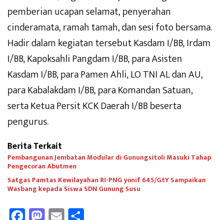
pemberian ucapan selamat, penyerahan
cinderamata, ramah tamah, dan sesi foto bersama.
Hadir dalam kegiatan tersebut Kasdam I/BB, Irdam
I/BB, Kapoksahli Pangdam I/BB, para Asisten
Kasdam I/BB, para Pamen Ahli, LO TNI AL dan AU,
para Kabalakdam I/BB, para Komandan Satuan,
serta Ketua Persit KCK Daerah I/BB beserta
pengurus.
Berita Terkait
Pembangunan Jembatan Modular di Gunungsitoli Masuki Tahap
Pengecoran Abutmen
Satgas Pamtas Kewilayahan RI-PNG yonif 645/GtY Sampaikan
Wasbang kepada Siswa SDN Gunung Susu
Fa
M
E
Sh