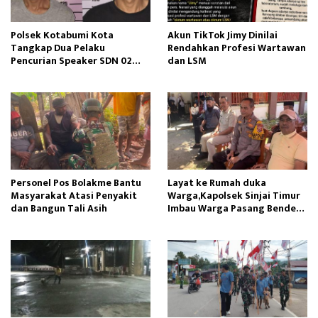
Polsek Kotabumi Kota
Akun TikTok Jimy Dinilai
Tangkap Dua Pelaku
Rendahkan Profesi Wartawan
Pencurian Speaker SDN 02
dan LSM
Gapura
Personel Pos Bolakme Bantu
Layat ke Rumah duka
Masyarakat Atasi Penyakit
Warga,Kapolsek Sinjai Timur
dan Bangun Tali Asih
Imbau Warga Pasang Bendera
Merah Putih