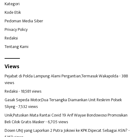
Kategori
Kode Etik
Pedoman Media Siber
Privacy Policy
Redaksi
Tentang Kami
Views
Pejabat di Polda Lampung Alami Pergantian,Termasuk Wakapolda
- 388
views
Redaksi
- 18,581 views
Gasak Sepeda Motor,Dua Tersangka Diamankan Unit Reskrim Polsek
Sliyeg
- 7,532 views
Unik,Putuskan Mata Rantai Covid 19 Arif Wayae Bondowoso Promosikan
Beli Cilok Gratis Masker
- 6,705 views
Dosen UNJ yang Laporkan 2 Putra Jokowi ke KPK Dipecat Sebagai ASN?
-