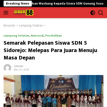
Langsung
aikan Wasbang kepada Siswa SDN Gunung Susu
Breaking News
Bangun Masj
ke
konten
Beranda
Lampung Selatan
Lampung Selatan
,
Nasional
,
Pendidikan
Semarak Pelepasan Siswa SDN 5
Sidorejo: Melepas Para Juara Menuju
Masa Depan
SIBER88
Mei 25, 2026