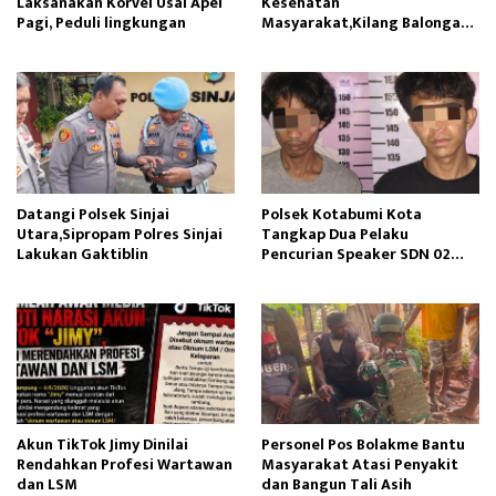
Laksanakan Korvei Usai Apel
Kesehatan
Pagi, Peduli lingkungan
Masyarakat,Kilang Balongan
Edukasi Perawatan Gigi
Datangi Polsek Sinjai
Polsek Kotabumi Kota
Utara,Sipropam Polres Sinjai
Tangkap Dua Pelaku
Lakukan Gaktiblin
Pencurian Speaker SDN 02
Gapura
Akun TikTok Jimy Dinilai
Personel Pos Bolakme Bantu
Rendahkan Profesi Wartawan
Masyarakat Atasi Penyakit
dan LSM
dan Bangun Tali Asih