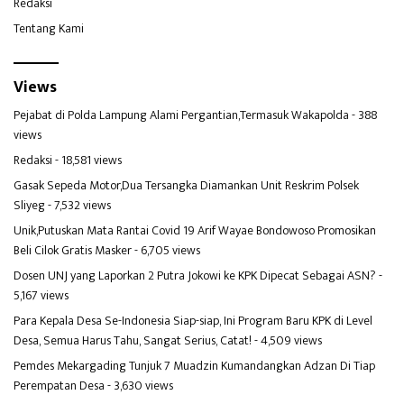
Redaksi
Tentang Kami
Views
Pejabat di Polda Lampung Alami Pergantian,Termasuk Wakapolda
- 388
views
Redaksi
- 18,581 views
Gasak Sepeda Motor,Dua Tersangka Diamankan Unit Reskrim Polsek
Sliyeg
- 7,532 views
Unik,Putuskan Mata Rantai Covid 19 Arif Wayae Bondowoso Promosikan
Beli Cilok Gratis Masker
- 6,705 views
Dosen UNJ yang Laporkan 2 Putra Jokowi ke KPK Dipecat Sebagai ASN?
-
5,167 views
Para Kepala Desa Se-Indonesia Siap-siap, Ini Program Baru KPK di Level
Desa, Semua Harus Tahu, Sangat Serius, Catat!
- 4,509 views
Pemdes Mekargading Tunjuk 7 Muadzin Kumandangkan Adzan Di Tiap
Perempatan Desa
- 3,630 views