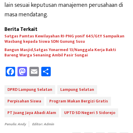
lain sesuai keputusan manajemen perusahaan di
masa mendatang.
Berita Terkait
Satgas Pamtas Kewilayahan RI-PNG yonif 645/GtY Sampaikan
Wasbang kepada Siswa SDN Gunung Susu
Bangun Masjid,Satgas Yonarmed 13/Nanggala Kerja Bakti
Bareng Warga Senaning Ambil Pasir Sungai
Fa
M
E
Sh
ce
as
m
ar
b
to
ail
e
DPRD Lampung Selatan
Lampung Selatan
oo
d
Perpisahan Siswa
Program Makan Bergizi Gratis
k
o
PT Juang Jaya Abadi Alam
UPTD SD Negeri 5 Sidorejo
n
Penulis: Andy
Editor: Admin