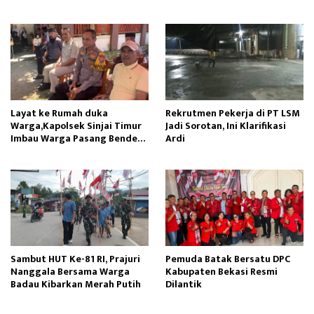
Layat ke Rumah duka
Rekrutmen Pekerja di PT LSM
Warga,Kapolsek Sinjai Timur
Jadi Sorotan, Ini Klarifikasi
Imbau Warga Pasang Bendera
Ardi
Merah Putih
Sambut HUT Ke-81 RI, Prajuri
Pemuda Batak Bersatu DPC
Nanggala Bersama Warga
Kabupaten Bekasi Resmi
Badau Kibarkan Merah Putih
Dilantik