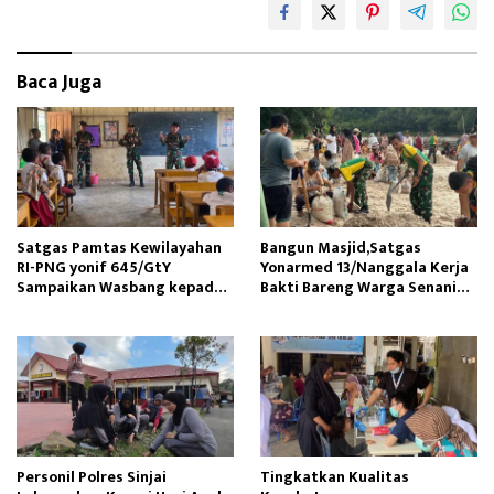
Baca Juga
Satgas Pamtas Kewilayahan
Bangun Masjid,Satgas
RI-PNG yonif 645/GtY
Yonarmed 13/Nanggala Kerja
Sampaikan Wasbang kepada
Bakti Bareng Warga Senaning
Siswa SDN Gunung Susu
Ambil Pasir Sungai
Personil Polres Sinjai
Tingkatkan Kualitas