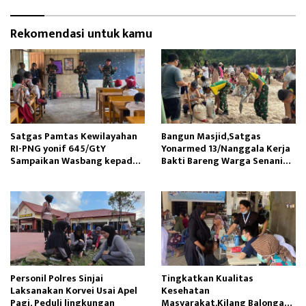
Rekomendasi untuk kamu
Satgas Pamtas Kewilayahan
Bangun Masjid,Satgas
RI-PNG yonif 645/GtY
Yonarmed 13/Nanggala Kerja
Sampaikan Wasbang kepada
Bakti Bareng Warga Senaning
Siswa SDN Gunung Susu
Ambil Pasir Sungai
Personil Polres Sinjai
Tingkatkan Kualitas
Laksanakan Korvei Usai Apel
Kesehatan
Pagi, Peduli lingkungan
Masyarakat,Kilang Balongan