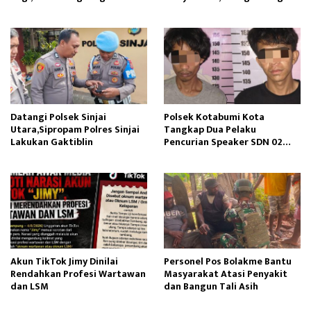
Edukasi Perawatan Gigi
Datangi Polsek Sinjai
Polsek Kotabumi Kota
Utara,Sipropam Polres Sinjai
Tangkap Dua Pelaku
Lakukan Gaktiblin
Pencurian Speaker SDN 02
Gapura
Akun TikTok Jimy Dinilai
Personel Pos Bolakme Bantu
Rendahkan Profesi Wartawan
Masyarakat Atasi Penyakit
dan LSM
dan Bangun Tali Asih