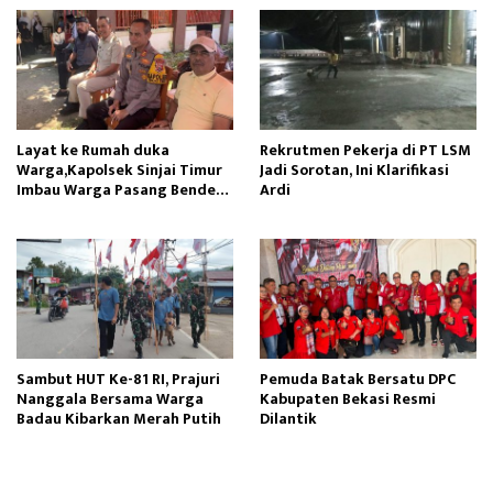
Layat ke Rumah duka
Rekrutmen Pekerja di PT LSM
Warga,Kapolsek Sinjai Timur
Jadi Sorotan, Ini Klarifikasi
Imbau Warga Pasang Bendera
Ardi
Merah Putih
Sambut HUT Ke-81 RI, Prajuri
Pemuda Batak Bersatu DPC
Nanggala Bersama Warga
Kabupaten Bekasi Resmi
Badau Kibarkan Merah Putih
Dilantik