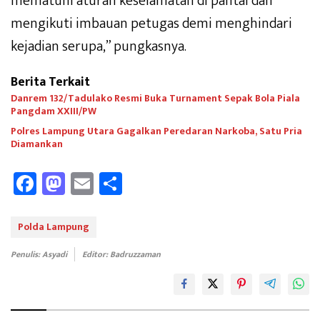
mematuhi aturan keselamatan di pantai dan
mengikuti imbauan petugas demi menghindari
kejadian serupa,” pungkasnya.
Berita Terkait
Danrem 132/Tadulako Resmi Buka Turnament Sepak Bola Piala
Pangdam XXIII/PW
Polres Lampung Utara Gagalkan Peredaran Narkoba, Satu Pria
Diamankan
Fa
M
E
Sh
ce
as
m
ar
b
to
ail
e
Polda Lampung
oo
d
Penulis: Asyadi
Editor: Badruzzaman
k
o
n