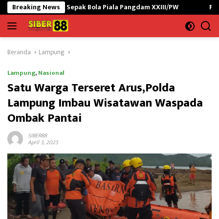
Langsung
t Sepak Bola Piala Pangdam XXIII/PW
Breaking News
Polres Lampung Utar
ke
konten
Beranda
Lampung
Lampung
,
Nasional
Satu Warga Terseret Arus,Polda
Lampung Imbau Wisatawan Waspada
Ombak Pantai
SIBER88
April 3, 2025