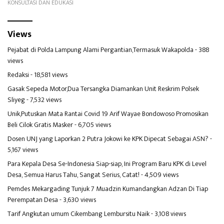
KONSULTASI DAN EDUKASI
Views
Pejabat di Polda Lampung Alami Pergantian,Termasuk Wakapolda
- 388
views
Redaksi
- 18,581 views
Gasak Sepeda Motor,Dua Tersangka Diamankan Unit Reskrim Polsek
Sliyeg
- 7,532 views
Unik,Putuskan Mata Rantai Covid 19 Arif Wayae Bondowoso Promosikan
Beli Cilok Gratis Masker
- 6,705 views
Dosen UNJ yang Laporkan 2 Putra Jokowi ke KPK Dipecat Sebagai ASN?
-
5,167 views
Para Kepala Desa Se-Indonesia Siap-siap, Ini Program Baru KPK di Level
Desa, Semua Harus Tahu, Sangat Serius, Catat!
- 4,509 views
Pemdes Mekargading Tunjuk 7 Muadzin Kumandangkan Adzan Di Tiap
Perempatan Desa
- 3,630 views
Tarif Angkutan umum Cikembang Lembursitu Naik
- 3,108 views