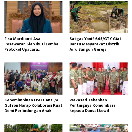
Elsa Mardianti Asal
Satgas Yonif 645/GTY Giat
Pesawaran Siap Ikuti Lomba
Bantu Masyarakat Distrik
Protokol Upacara
Airu Bangun Gereja ‎
Kemerdekaan RI Tingkat
Nasional
Kepemimpinan LPAI Ganti,M
Wakasad Tekankan
Gufron Harap Kolaborasi Kuat
Pentingnya Komunikasi
Demi Perlindungan Anak
kepada Dansatkowil