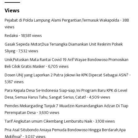
Views
Pejabat di Polda Lampung Alami Pergantian,Termasuk Wakapolda
- 388
views
Redaksi
- 18,581 views
Gasak Sepeda Motor,Dua Tersangka Diamankan Unit Reskrim Polsek
Sliyeg
- 7,532 views
Unik,Putuskan Mata Rantai Covid 19 Arif Wayae Bondowoso Promosikan
Beli Cilok Gratis Masker
- 6,705 views
Dosen UNJ yang Laporkan 2 Putra Jokowi ke KPK Dipecat Sebagai ASN?
-
5,167 views
Para Kepala Desa Se-Indonesia Siap-siap, Ini Program Baru KPK di Level
Desa, Semua Harus Tahu, Sangat Serius, Catat!
- 4,509 views
Pemdes Mekargading Tunjuk 7 Muadzin Kumandangkan Adzan Di Tiap
Perempatan Desa
- 3,630 views
Tarif Angkutan umum Cikembang Lembursitu Naik
- 3,108 views
Pria Asal Situbondo Aniaya Pemuda Bondowoso Hingga Berdarah,Apa
Motifnya?
- 3,037 views