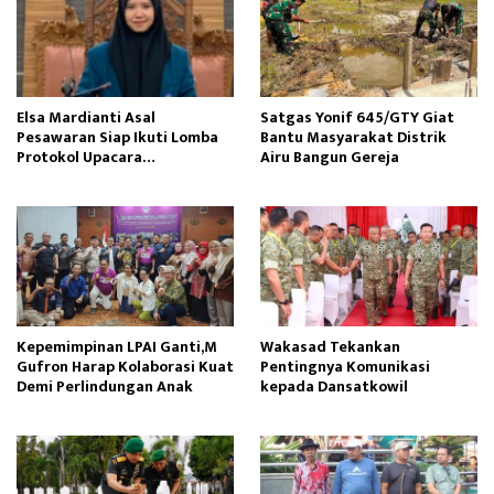
Elsa Mardianti Asal
Satgas Yonif 645/GTY Giat
Pesawaran Siap Ikuti Lomba
Bantu Masyarakat Distrik
Protokol Upacara
Airu Bangun Gereja ‎
Kemerdekaan RI Tingkat
Nasional
Kepemimpinan LPAI Ganti,M
Wakasad Tekankan
Gufron Harap Kolaborasi Kuat
Pentingnya Komunikasi
Demi Perlindungan Anak
kepada Dansatkowil