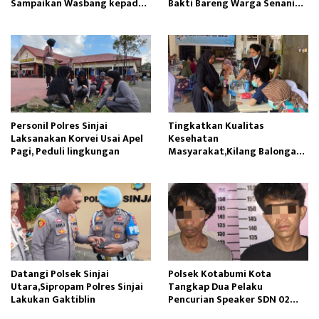
Sampaikan Wasbang kepada
Bakti Bareng Warga Senaning
Siswa SDN Gunung Susu
Ambil Pasir Sungai
Personil Polres Sinjai
Tingkatkan Kualitas
Laksanakan Korvei Usai Apel
Kesehatan
Pagi, Peduli lingkungan
Masyarakat,Kilang Balongan
Edukasi Perawatan Gigi
Datangi Polsek Sinjai
Polsek Kotabumi Kota
Utara,Sipropam Polres Sinjai
Tangkap Dua Pelaku
Lakukan Gaktiblin
Pencurian Speaker SDN 02
Gapura