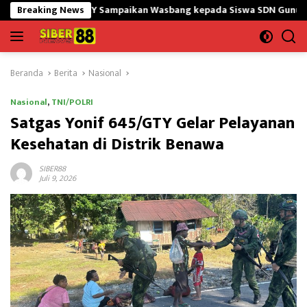
Langsung
5/GtY Sampaikan Wasbang kepada Siswa SDN Gunung Susu
Breaking News
B
ke
konten
Beranda
Berita
Nasional
Nasional
,
TNI/POLRI
Satgas Yonif 645/GTY Gelar Pelayanan
Kesehatan di Distrik Benawa
SIBER88
Juli 9, 2026