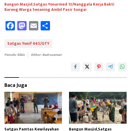
Bangun Masjid,Satgas Yonarmed 13/Nanggala Kerja Bakti
Bareng Warga Senaning Ambil Pasir Sungai
Fa
M
E
Sh
ce
as
m
ar
b
to
ail
e
Satgas Yonif 645/GTY
oo
d
Penulis: Kikin
Editor: Badruzaman
k
o
n
Baca Juga
Satgas Pamtas Kewilayahan
Bangun Masjid,Satgas