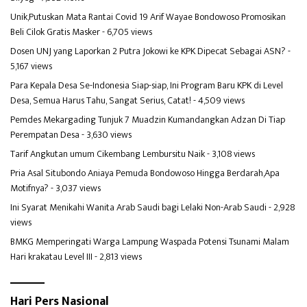
Unik,Putuskan Mata Rantai Covid 19 Arif Wayae Bondowoso Promosikan
Beli Cilok Gratis Masker
- 6,705 views
Dosen UNJ yang Laporkan 2 Putra Jokowi ke KPK Dipecat Sebagai ASN?
-
5,167 views
Para Kepala Desa Se-Indonesia Siap-siap, Ini Program Baru KPK di Level
Desa, Semua Harus Tahu, Sangat Serius, Catat!
- 4,509 views
Pemdes Mekargading Tunjuk 7 Muadzin Kumandangkan Adzan Di Tiap
Perempatan Desa
- 3,630 views
Tarif Angkutan umum Cikembang Lembursitu Naik
- 3,108 views
Pria Asal Situbondo Aniaya Pemuda Bondowoso Hingga Berdarah,Apa
Motifnya?
- 3,037 views
Ini Syarat Menikahi Wanita Arab Saudi bagi Lelaki Non-Arab Saudi
- 2,928
views
BMKG Memperingati Warga Lampung Waspada Potensi Tsunami Malam
Hari krakatau Level III
- 2,813 views
Hari Pers Nasional