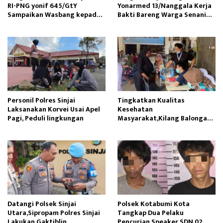
RI-PNG yonif 645/GtY
Yonarmed 13/Nanggala Kerja
Sampaikan Wasbang kepada
Bakti Bareng Warga Senaning
Siswa SDN Gunung Susu
Ambil Pasir Sungai
Personil Polres Sinjai
Tingkatkan Kualitas
Laksanakan Korvei Usai Apel
Kesehatan
Pagi, Peduli lingkungan
Masyarakat,Kilang Balongan
Edukasi Perawatan Gigi
Datangi Polsek Sinjai
Polsek Kotabumi Kota
Utara,Sipropam Polres Sinjai
Tangkap Dua Pelaku
Lakukan Gaktiblin
Pencurian Speaker SDN 02