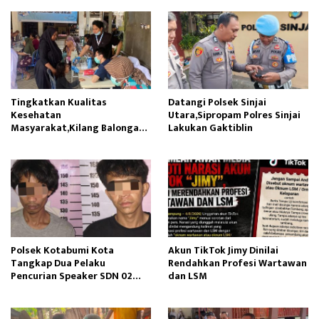
Tingkatkan Kualitas
Datangi Polsek Sinjai
Kesehatan
Utara,Sipropam Polres Sinjai
Masyarakat,Kilang Balongan
Lakukan Gaktiblin
Edukasi Perawatan Gigi
Polsek Kotabumi Kota
Akun TikTok Jimy Dinilai
Tangkap Dua Pelaku
Rendahkan Profesi Wartawan
Pencurian Speaker SDN 02
dan LSM
Gapura