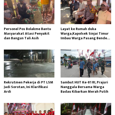
Personel Pos Bolakme Bantu
Layat ke Rumah duka
Masyarakat Atasi Penyakit
Warga,Kapolsek Sinjai Timur
dan Bangun Tali Asih
Imbau Warga Pasang Bendera
Merah Putih
Rekrutmen Pekerja di PT LSM
Sambut HUT Ke-81 RI, Prajuri
Jadi Sorotan, Ini Klarifikasi
Nanggala Bersama Warga
Ardi
Badau Kibarkan Merah Putih