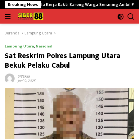
Langsung
gala Kerja Bakti Bareng Warga Senaning Ambil Pasir Sungai
Breaking News
ke
konten
Beranda
Lampung Utara
Lampung Utara
,
Nasional
Sat Reskrim Polres Lampung Utara
Bekuk Pelaku Cabul
SIBER88
Juni 9, 2025