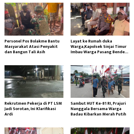
Personel Pos Bolakme Bantu
Layat ke Rumah duka
Masyarakat Atasi Penyakit
Warga,Kapolsek Sinjai Timur
dan Bangun Tali Asih
Imbau Warga Pasang Bendera
Merah Putih
Rekrutmen Pekerja di PT LSM
Sambut HUT Ke-81 RI, Prajuri
Jadi Sorotan, Ini Klarifikasi
Nanggala Bersama Warga
Ardi
Badau Kibarkan Merah Putih