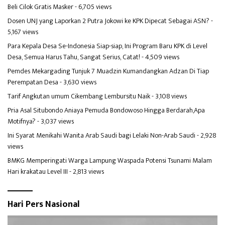
Beli Cilok Gratis Masker
- 6,705 views
Dosen UNJ yang Laporkan 2 Putra Jokowi ke KPK Dipecat Sebagai ASN?
-
5,167 views
Para Kepala Desa Se-Indonesia Siap-siap, Ini Program Baru KPK di Level
Desa, Semua Harus Tahu, Sangat Serius, Catat!
- 4,509 views
Pemdes Mekargading Tunjuk 7 Muadzin Kumandangkan Adzan Di Tiap
Perempatan Desa
- 3,630 views
Tarif Angkutan umum Cikembang Lembursitu Naik
- 3,108 views
Pria Asal Situbondo Aniaya Pemuda Bondowoso Hingga Berdarah,Apa
Motifnya?
- 3,037 views
Ini Syarat Menikahi Wanita Arab Saudi bagi Lelaki Non-Arab Saudi
- 2,928
views
BMKG Memperingati Warga Lampung Waspada Potensi Tsunami Malam
Hari krakatau Level III
- 2,813 views
Hari Pers Nasional