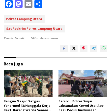
Fa
M
E
Sh
ce
as
m
ar
b
to
ail
e
Polres Lampung Utara
oo
d
Sat Reskrim Polres Lampung Utara
k
o
Penulis: Sanudin
Editor: Badruzzaman
n
Baca Juga
Bangun Masjid,Satgas
Personil Polres Sinjai
Yonarmed 13/Nanggala Kerja
Laksanakan Korvei Usai Apel
Bakti Bareng Warga Senaning
Pagi, Peduli lingkungan