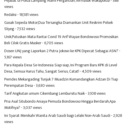
Pejabat di Polda Lampung Alami Pergantian,Termasuk Wakapolda
- 388
views
Redaksi
- 18,581 views
Gasak Sepeda Motor,Dua Tersangka Diamankan Unit Reskrim Polsek
Sliyeg
- 7,532 views
Unik,Putuskan Mata Rantai Covid 19 Arif Wayae Bondowoso Promosikan
Beli Cilok Gratis Masker
- 6,705 views
Dosen UNJ yang Laporkan 2 Putra Jokowi ke KPK Dipecat Sebagai ASN?
-
5,167 views
Para Kepala Desa Se-Indonesia Siap-siap, Ini Program Baru KPK di Level
Desa, Semua Harus Tahu, Sangat Serius, Catat!
- 4,509 views
Pemdes Mekargading Tunjuk 7 Muadzin Kumandangkan Adzan Di Tiap
Perempatan Desa
- 3,630 views
Tarif Angkutan umum Cikembang Lembursitu Naik
- 3,108 views
Pria Asal Situbondo Aniaya Pemuda Bondowoso Hingga Berdarah,Apa
Motifnya?
- 3,037 views
Ini Syarat Menikahi Wanita Arab Saudi bagi Lelaki Non-Arab Saudi
- 2,928
views