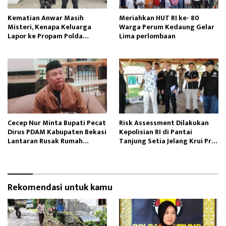
Kematian Anwar Masih
Meriahkan HUT RI ke- 80
Misteri, Kenapa Keluarga
Warga Perum Kedaung Gelar
Lapor ke Propam Polda
Lima perlombaan
Lampung?
Cecep Nur Minta Bupati Pecat
Risk Assessment Dilakukan
Dirus PDAM Kabupaten Bekasi
Kepolisian RI di Pantai
Lantaran Rusak Rumah
Tanjung Setia Jelang Krui Pro
Tangga Anaknya
WSL 2025
Rekomendasi untuk kamu