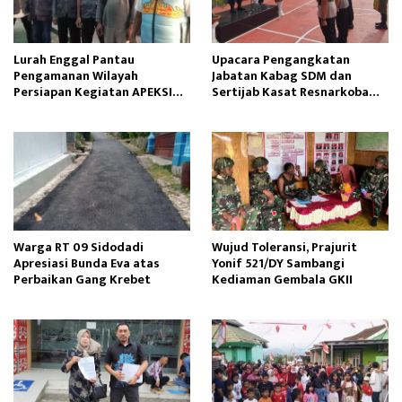
Lurah Enggal Pantau
Upacara Pengangkatan
Pengamanan Wilayah
Jabatan Kabag SDM dan
Persiapan Kegiatan APEKSI
Sertijab Kasat Resnarkoba
Outlook 2025
Dipimpin Kapolres Sinjai
Warga RT 09 Sidodadi
Wujud Toleransi, Prajurit
Apresiasi Bunda Eva atas
Yonif 521/DY Sambangi
Perbaikan Gang Krebet
Kediaman Gembala GKII