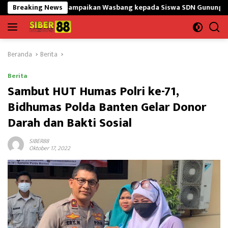
Langsung
5/GtY Sampaikan Wasbang kepada Siswa SDN Gunung Susu
Breaking News
B
ke
konten
Beranda
Berita
Berita
Sambut HUT Humas Polri ke-71,
Bidhumas Polda Banten Gelar Donor
Darah dan Bakti Sosial
SIBER88
Oktober 17, 2022