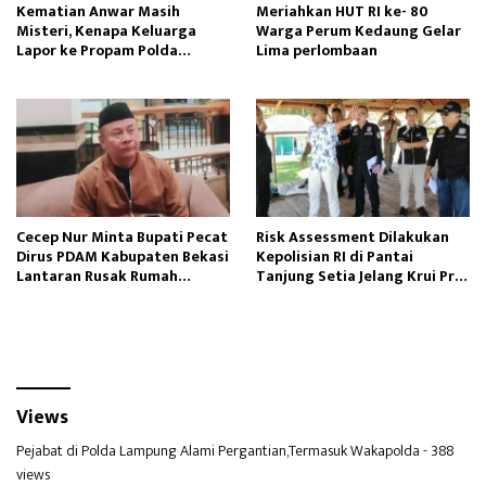
Kematian Anwar Masih
Meriahkan HUT RI ke- 80
Misteri, Kenapa Keluarga
Warga Perum Kedaung Gelar
Lapor ke Propam Polda
Lima perlombaan
Lampung?
Cecep Nur Minta Bupati Pecat
Risk Assessment Dilakukan
Dirus PDAM Kabupaten Bekasi
Kepolisian RI di Pantai
Lantaran Rusak Rumah
Tanjung Setia Jelang Krui Pro
Tangga Anaknya
WSL 2025
Views
Pejabat di Polda Lampung Alami Pergantian,Termasuk Wakapolda
- 388
views