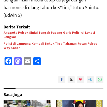
harmonis di ulang tahun ke-71 ini,” tutup Shinto.
(Edwin S)
Berita Terkait
Anggota Polsek Sinjai Tengah Pasang Garis Polisi di Lokasi
Longsor
Polisi di Lampung Kembali Bekuk Tiga Tahanan Rutan Polres
Way Kanan
Fa
M
E
Sh
ce
as
m
ar
b
to
ail
e
oo
d
k
o
Baca Juga
n