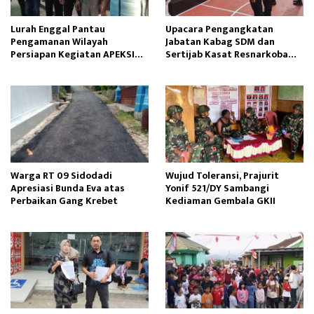
Lurah Enggal Pantau
Upacara Pengangkatan
Pengamanan Wilayah
Jabatan Kabag SDM dan
Persiapan Kegiatan APEKSI
Sertijab Kasat Resnarkoba
Outlook 2025
Dipimpin Kapolres Sinjai
Warga RT 09 Sidodadi
Wujud Toleransi, Prajurit
Apresiasi Bunda Eva atas
Yonif 521/DY Sambangi
Perbaikan Gang Krebet
Kediaman Gembala GKII