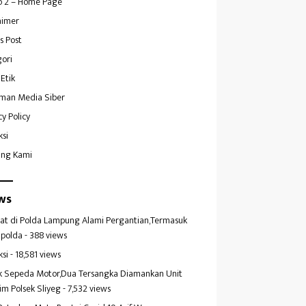
 2 – Home Page
aimer
s Post
ori
Etik
man Media Siber
cy Policy
ksi
ang Kami
ws
at di Polda Lampung Alami Pergantian,Termasuk
polda
- 388 views
ksi
- 18,581 views
k Sepeda Motor,Dua Tersangka Diamankan Unit
im Polsek Sliyeg
- 7,532 views