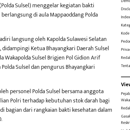
Demo
(Polda Sulsel) menggelar kegiatan bakti
Discl
 berlangsung di aula Mappaoddang Polda
Index
Kateg
Kode 
diri langsung oleh Kapolda Sulawesi Selatan
Pedo
o, didampingi Ketua Bhayangkari Daerah Sulsel
Priva
la Wakapolda Sulsel Brigjen Pol Gidion Arif
Reda
 Polda Sulsel dan pengurus Bhayangkari
Tent
Vie
 oleh personel Polda Sulsel bersama anggota
Pejab
ian Polri terhadap kebutuhan stok darah bagi
Waka
Reda
di bagian dari rangkaian bakti kesehatan dalam
Gasa
.
Reskr