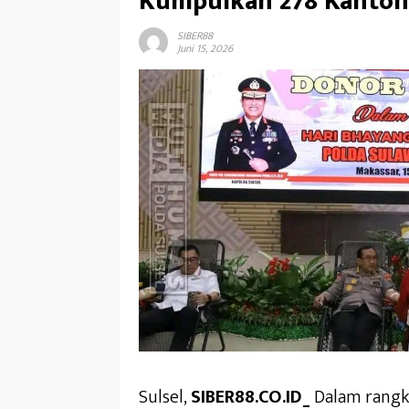
Kumpulkan 278 Kanton
SIBER88
Juni 15, 2026
Sulsel,
SIBER88.CO.ID_
Dalam rangk