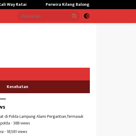
erwira Kilang Balongan Gelar Doa Bersama, Perkuat Integritas dan 
Kesehatan
ws
at di Polda Lampung Alami Pergantian,Termasuk
polda
- 388 views
ksi
- 18,581 views