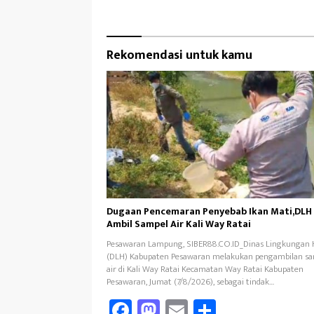
Rekomendasi untuk kamu
Dugaan Pencemaran Penyebab Ikan Mati,DLH
Ambil Sampel Air Kali Way Ratai
Pesawaran Lampung, SIBER88.CO.ID_Dinas Lingkungan 
(DLH) Kabupaten Pesawaran melakukan pengambilan s
air di Kali Way Ratai Kecamatan Way Ratai Kabupaten
Pesawaran, Jumat (7/8/2026), sebagai tindak…
Fa
M
E
Sh