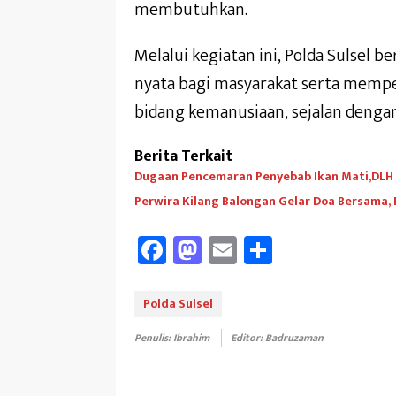
membutuhkan.
Melalui kegiatan ini, Polda Sulsel
nyata bagi masyarakat serta memp
bidang kemanusiaan, sejalan denga
Berita Terkait
Dugaan Pencemaran Penyebab Ikan Mati,DLH A
Perwira Kilang Balongan Gelar Doa Bersama,
Fa
M
E
Sh
ce
as
m
ar
b
to
ail
e
Polda Sulsel
oo
d
Penulis: Ibrahim
Editor: Badruzaman
k
o
n