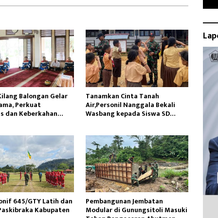
Lap
Kilang Balongan Gelar
Tanamkan Cinta Tanah
ama, Perkuat
Air,Personil Nanggala Bekali
as dan Keberkahan
Wasbang kepada Siswa SD
Tunas Sejahtera
onif 645/GTY Latih dan
Pembangunan Jembatan
Paskibraka Kabupaten
Modular di Gunungsitoli Masuki