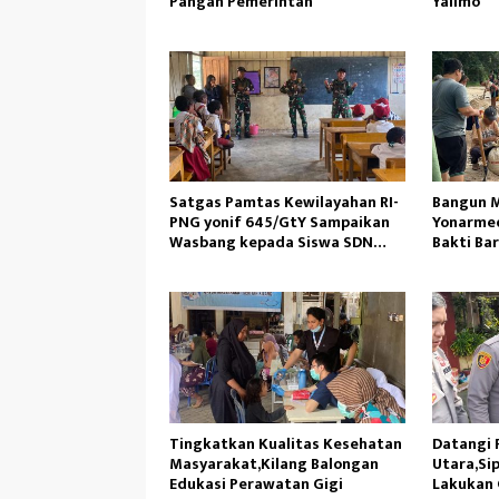
Pangan Pemerintah
Yalimo
Satgas Pamtas Kewilayahan RI-
Bangun M
PNG yonif 645/GtY Sampaikan
Yonarmed
Wasbang kepada Siswa SDN
Bakti Ba
Gunung Susu
Ambil Pa
Tingkatkan Kualitas Kesehatan
Datangi P
Masyarakat,Kilang Balongan
Utara,Sip
Edukasi Perawatan Gigi
Lakukan 