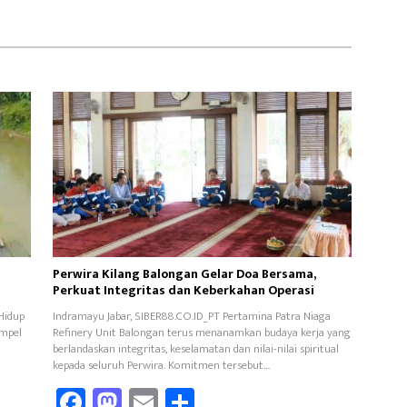
Perwira Kilang Balongan Gelar Doa Bersama,
Perkuat Integritas dan Keberkahan Operasi
Hidup
Indramayu Jabar, SIBER88.CO.ID_PT Pertamina Patra Niaga
ampel
Refinery Unit Balongan terus menanamkan budaya kerja yang
berlandaskan integritas, keselamatan dan nilai-nilai spiritual
kepada seluruh Perwira. Komitmen tersebut…
Fa
M
E
Sh