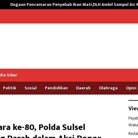
Penyebab Ikan Mati,DLH Ambil Sampel Air Kali Way Ratai
P
ia Siber
Politik
Sosial
Pendidikan
Daerah
Olahraga
Opini
Vie
Pejab
a ke-80, Polda Sulsel
Waka
Reda