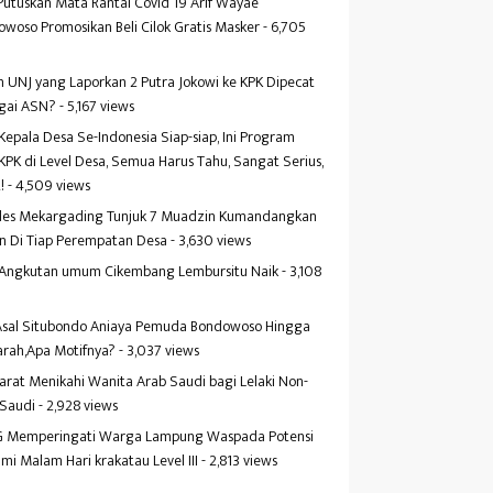
Putuskan Mata Rantai Covid 19 Arif Wayae
woso Promosikan Beli Cilok Gratis Masker
- 6,705
s
 UNJ yang Laporkan 2 Putra Jokowi ke KPK Dipecat
gai ASN?
- 5,167 views
Kepala Desa Se-Indonesia Siap-siap, Ini Program
KPK di Level Desa, Semua Harus Tahu, Sangat Serius,
!
- 4,509 views
es Mekargading Tunjuk 7 Muadzin Kumandangkan
n Di Tiap Perempatan Desa
- 3,630 views
f Angkutan umum Cikembang Lembursitu Naik
- 3,108
s
 Asal Situbondo Aniaya Pemuda Bondowoso Hingga
arah,Apa Motifnya?
- 3,037 views
yarat Menikahi Wanita Arab Saudi bagi Lelaki Non-
 Saudi
- 2,928 views
 Memperingati Warga Lampung Waspada Potensi
mi Malam Hari krakatau Level III
- 2,813 views