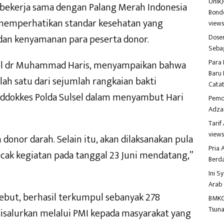
Unik,
 bekerja sama dengan Palang Merah Indonesia
Bondo
 memperhatikan standar kesehatan yang
view
an kenyamanan para peserta donor.
Dosen
Seba
Para 
Pol dr Muhammad Haris, menyampaikan bahwa
Baru 
ah satu dari sejumlah rangkaian bakti
Catat
Biddokkes Polda Sulsel dalam menyambut Hari
Pemd
Adza
Tari
view
 donor darah. Selain itu, akan dilaksanakan pula
Pria
cak kegiatan pada tanggal 23 Juni mendatang,”
Berd
Ini S
Arab
sebut, berhasil terkumpul sebanyak 278
BMKG
Tsuna
isalurkan melalui PMI kepada masyarakat yang