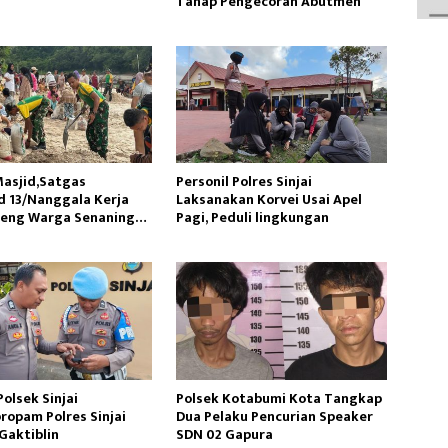
Tahap Pengecoran Abutmen
asjid,Satgas
Personil Polres Sinjai
 13/Nanggala Kerja
Laksanakan Korvei Usai Apel
reng Warga Senaning
Pagi, Peduli lingkungan
sir Sungai
olsek Sinjai
Polsek Kotabumi Kota Tangkap
ropam Polres Sinjai
Dua Pelaku Pencurian Speaker
Gaktiblin
SDN 02 Gapura