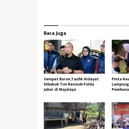
ce
as
m
ar
b
to
ail
e
oo
d
k
o
Baca Juga
n
Sempat Buron,Taufik Hidayat
Pinta Ke
Dibekuk Tim Resmob Polda
Lampung,
Jabar di Majalaya
Pembunu
Histeris