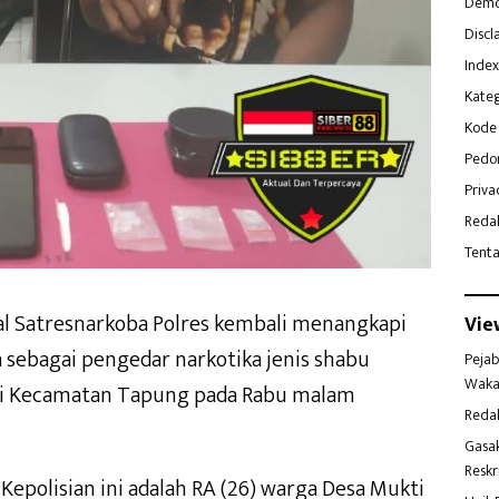
Demo
Discl
Index
Kateg
Kode 
Pedo
Priva
Reda
Tent
l Satresnarkoba Polres kembali menangkapi
Vie
a sebagai pengedar narkotika jenis shabu
Pejab
Waka
ari Kecamatan Tapung pada Rabu malam
Reda
Gasa
Reskr
Kepolisian ini adalah RA (26) warga Desa Mukti