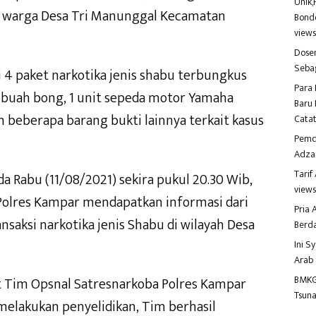
Unik,
) warga Desa Tri Manunggal Kecamatan
Bondo
view
Dosen
Seba
 4 paket narkotika jenis shabu terbungkus
Para 
sebuah bong, 1 unit sepeda motor Yamaha
Baru 
n beberapa barang bukti lainnya terkait kasus
Catat
Pemd
Adza
Tari
a Rabu (11/08/2021) sekira pukul 20.30 Wib,
view
 Polres Kampar mendapatkan informasi dari
Pria
nsaksi narkotika jenis Shabu di wilayah Desa
Berd
Ini S
Arab
BMKG
t Tim Opsnal Satresnarkoba Polres Kampar
Tsuna
melakukan penyelidikan, Tim berhasil