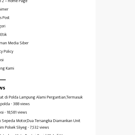
 2 – Home Page
aimer
s Post
ori
Etik
man Media Siber
cy Policy
ksi
ang Kami
ws
at di Polda Lampung Alami Pergantian,Termasuk
polda
- 388 views
ksi
- 18,581 views
k Sepeda Motor,Dua Tersangka Diamankan Unit
im Polsek Sliyeg
- 7,532 views