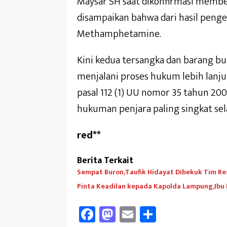
Maysar SH saat dikonfirmasi membe
disampaikan bahwa dari hasil penge
Methamphetamine.
Kini kedua tersangka dan barang b
menjalani proses hukum lebih lanjut,
pasal 112 (1) UU nomor 35 tahun 2
hukuman penjara paling singkat sel
red**
Berita Terkait
Sempat Buron,Taufik Hidayat Dibekuk Tim Re
Pinta Keadilan kepada Kapolda Lampung,Ibu
Fa
M
E
Sh