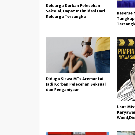
Keluarga Korban Pelecehan
Seksual, Dapat Intimidasi Dari
Reserse 
Keluarga Tersangka
Tangkap 
Tersangk
Internas
Diduga Siswa MTs Aremantai
Jadi Korban Pelecehan Seksual
dan Penganiyaan
Usut Mis
Karyawan
Wood,Did
Manajem