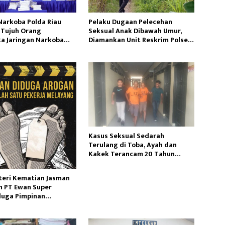
Narkoba Polda Riau
Pelaku Dugaan Pelecehan
Tujuh Orang
Seksual Anak Dibawah Umur,
a Jaringan Narkoba
Diamankan Unit Reskrim Polsek
ional
Semende
Kasus Seksual Sedarah
Terulang di Toba, Ayah dan
Kakek Terancam 20 Tahun
Penjara
teri Kematian Jasman
 PT Ewan Super
uga Pimpinan
en Perusahaan