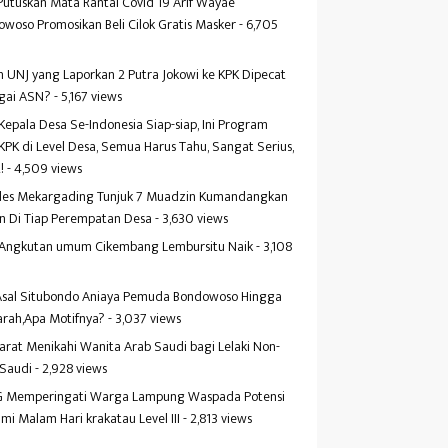
Putuskan Mata Rantai Covid 19 Arif Wayae
woso Promosikan Beli Cilok Gratis Masker
- 6,705
s
 UNJ yang Laporkan 2 Putra Jokowi ke KPK Dipecat
gai ASN?
- 5,167 views
Kepala Desa Se-Indonesia Siap-siap, Ini Program
KPK di Level Desa, Semua Harus Tahu, Sangat Serius,
!
- 4,509 views
es Mekargading Tunjuk 7 Muadzin Kumandangkan
n Di Tiap Perempatan Desa
- 3,630 views
f Angkutan umum Cikembang Lembursitu Naik
- 3,108
s
 Asal Situbondo Aniaya Pemuda Bondowoso Hingga
arah,Apa Motifnya?
- 3,037 views
yarat Menikahi Wanita Arab Saudi bagi Lelaki Non-
 Saudi
- 2,928 views
 Memperingati Warga Lampung Waspada Potensi
mi Malam Hari krakatau Level III
- 2,813 views