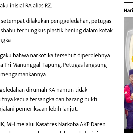
 inisial RA alias RZ.
Har
a setempat dilakukan penggeledahan, petugas
 shabu terbungkus plastik bening dalam kotak
ngka.
ngaku bahwa narkotika tersebut diperolehnya
esa Tri Manunggal Tapung. Petugas langsung
l mengamankannya.
geledahan dirumah KA namun tidak
jutnya kedua tersangka dan barang bukti
alani pemeriksaan lebih lanjut.
IK, MH melalui Kasatres Narkoba AKP Daren