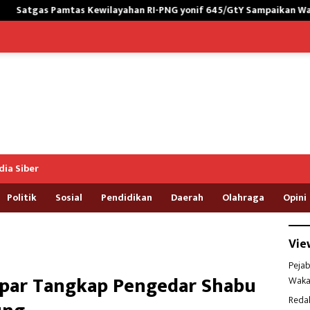
layahan RI-PNG yonif 645/GtY Sampaikan Wasbang kepada Siswa SD
ia Siber
Politik
Sosial
Pendidikan
Daerah
Olahraga
Opini
Vie
Pejab
mpar Tangkap Pengedar Shabu
Waka
Reda