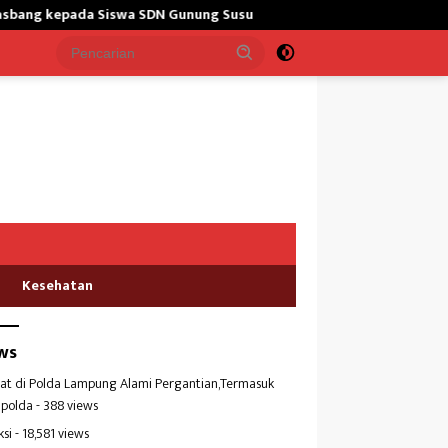
N Gunung Susu
Bangun Masjid,Satgas Yonarmed 13/Nanggala
Kesehatan
ws
at di Polda Lampung Alami Pergantian,Termasuk
polda
- 388 views
ksi
- 18,581 views