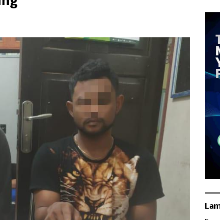
ung
La