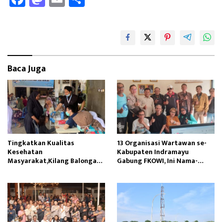
ce
as
m
ar
b
to
ail
e
oo
d
k
o
Baca Juga
n
Tingkatkan Kualitas
13 Organisasi Wartawan se-
Kesehatan
Kabupaten Indramayu
Masyarakat,Kilang Balongan
Gabung FKOWI, Ini Nama-
Edukasi Perawatan Gigi
namanya