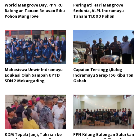
World Mangrove Day, PPN RU
Peringati Hari Mangrove
Balongan Tanam Belasan Ribu
Sedunia, ALPL Indramayu
Pohon Mangrove
Tanam 11.000 Pohon
Mahasiswa Unwir Indramayu
Capaian Tertinggi,Bulog
Edukasi Olah Sampah UPTD
Indramayu Serap 156 Ribu Ton
SDN 2 Mekargading
Gabah
KDM Tepati Janji, Takziah ke
PPN Kilang Balongan Salurkan