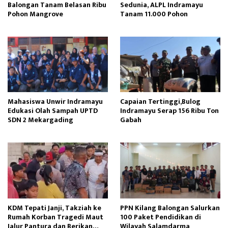
Balongan Tanam Belasan Ribu
Sedunia, ALPL Indramayu
Pohon Mangrove
Tanam 11.000 Pohon
Mahasiswa Unwir Indramayu
Capaian Tertinggi,Bulog
Edukasi Olah Sampah UPTD
Indramayu Serap 156 Ribu Ton
SDN 2 Mekargading
Gabah
KDM Tepati Janji, Takziah ke
PPN Kilang Balongan Salurkan
Rumah Korban Tragedi Maut
100 Paket Pendidikan di
Jalur Pantura dan Berikan
Wilayah Salamdarma