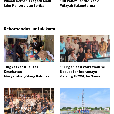
Rumah Korban Tragedi Maut
100 Paket Pendidikan di
Jalur Pantura dan Berikan
Wilayah Salamdarma
Santunan
Rekomendasi untuk kamu
Tingkatkan Kualitas
13 Organisasi Wartawan se-
Kesehatan
Kabupaten Indramayu
Masyarakat,Kilang Balongan
Gabung FKOWI, Ini Nama-
Edukasi Perawatan Gigi
namanya