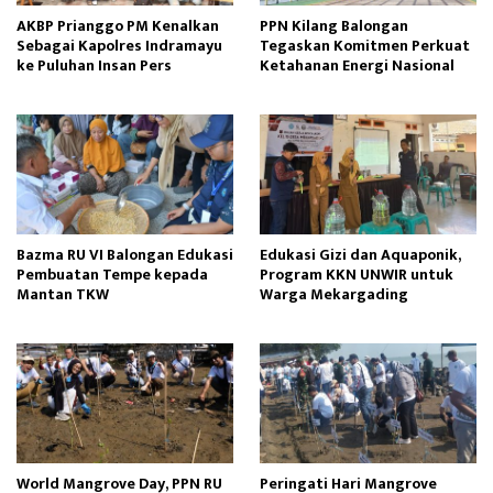
AKBP Prianggo PM Kenalkan
PPN Kilang Balongan
Sebagai Kapolres Indramayu
Tegaskan Komitmen Perkuat
ke Puluhan Insan Pers
Ketahanan Energi Nasional
Bazma RU VI Balongan Edukasi
Edukasi Gizi dan Aquaponik,
Pembuatan Tempe kepada
Program KKN UNWIR untuk
Mantan TKW
Warga Mekargading
World Mangrove Day, PPN RU
Peringati Hari Mangrove