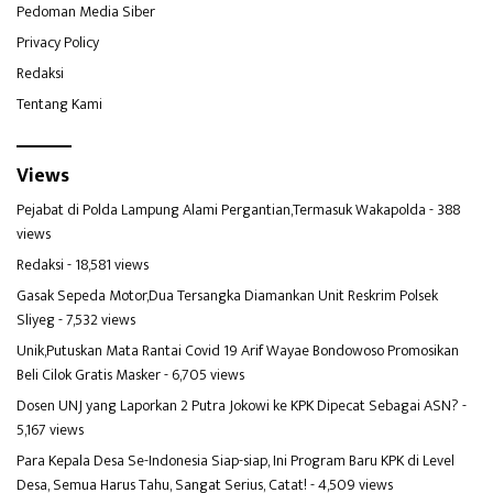
Pedoman Media Siber
Privacy Policy
Redaksi
Tentang Kami
Views
Pejabat di Polda Lampung Alami Pergantian,Termasuk Wakapolda
- 388
views
Redaksi
- 18,581 views
Gasak Sepeda Motor,Dua Tersangka Diamankan Unit Reskrim Polsek
Sliyeg
- 7,532 views
Unik,Putuskan Mata Rantai Covid 19 Arif Wayae Bondowoso Promosikan
Beli Cilok Gratis Masker
- 6,705 views
Dosen UNJ yang Laporkan 2 Putra Jokowi ke KPK Dipecat Sebagai ASN?
-
5,167 views
Para Kepala Desa Se-Indonesia Siap-siap, Ini Program Baru KPK di Level
Desa, Semua Harus Tahu, Sangat Serius, Catat!
- 4,509 views