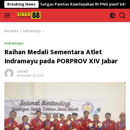
Langsung
Breaking News
Satgas Pamtas Kewilayahan RI-PNG yonif 645/GtY Sampaik
ke
konten
Beranda
Indramayu
Indramayu
Raihan Medali Sementara Atlet
Indramayu pada PORPROV XIV Jabar
SIBER88
November 12, 2022