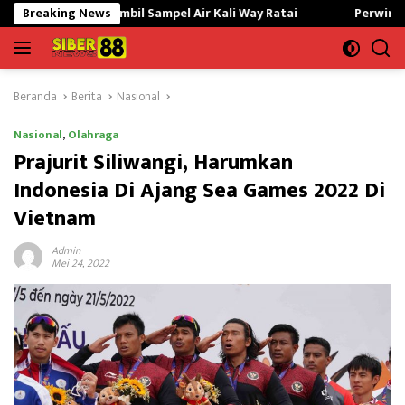
Langsung
Ambil Sampel Air Kali Way Ratai
Breaking News
Perwira Kilang Balongan 
ke
konten
Beranda
Berita
Nasional
Nasional
,
Olahraga
Prajurit Siliwangi, Harumkan
Indonesia Di Ajang Sea Games 2022 Di
Vietnam
Admin
Mei 24, 2022