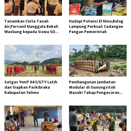
Tanamkan Cinta Tanah
Hadapi Potensi El Nino,Bulog
Air,Personil Nanggala Bekali
Lampung Perkuat Cadangan
Wasbang kepada Siswa SD
Pangan Pemerintah
Tunas Sejahtera
Satgas Yonif 645/GTY Latih
Pembangunan Jembatan
dan Siapkan Paskibraka
Modular di Gunungsitoli
Kabupaten Yalimo
Masuki Tahap Pengecoran
Abutmen