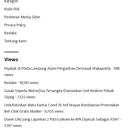
Kategori
Kode Etik
Pedoman Media Siber
Privacy Policy
Redaksi
Tentang Kami
Views
Pejabat di Polda Lampung Alami Pergantian,Termasuk Wakapolda
- 388
views
Redaksi
- 18,581 views
Gasak Sepeda Motor,Dua Tersangka Diamankan Unit Reskrim Polsek
Sliyeg
- 7,532 views
Unik,Putuskan Mata Rantai Covid 19 Arif Wayae Bondowoso Promosikan
Beli Cilok Gratis Masker
- 6,705 views
Dosen UNJ yang Laporkan 2 Putra Jokowi ke KPK Dipecat Sebagai ASN?
-
5,167 views