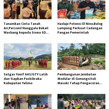
Tanamkan Cinta Tanah
Hadapi Potensi El Nino,Bulog
Air,Personil Nanggala Bekali
Lampung Perkuat Cadangan
Wasbang kepada Siswa SD
Pangan Pemerintah
Tunas Sejahtera
Satgas Yonif 645/GTY Latih
Pembangunan Jembatan
dan Siapkan Paskibraka
Modular di Gunungsitoli
Kabupaten Yalimo
Masuki Tahap Pengecoran
Abutmen