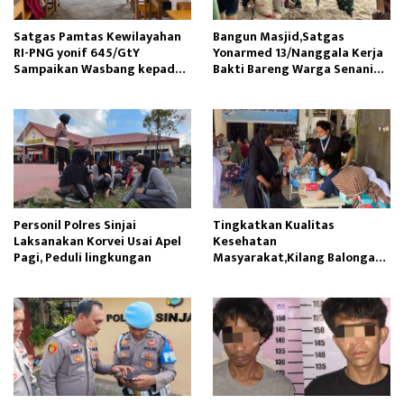
Satgas Pamtas Kewilayahan
Bangun Masjid,Satgas
RI-PNG yonif 645/GtY
Yonarmed 13/Nanggala Kerja
Sampaikan Wasbang kepada
Bakti Bareng Warga Senaning
Siswa SDN Gunung Susu
Ambil Pasir Sungai
Personil Polres Sinjai
Tingkatkan Kualitas
Laksanakan Korvei Usai Apel
Kesehatan
Pagi, Peduli lingkungan
Masyarakat,Kilang Balongan
Edukasi Perawatan Gigi