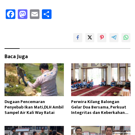
Fa
M
E
Sh
ce
as
m
ar
b
to
ail
e
oo
d
k
o
Baca Juga
n
Dugaan Pencemaran
Perwira Kilang Balongan
Penyebab Ikan Mati,DLH Ambil
Gelar Doa Bersama, Perkuat
Sampel Air Kali Way Ratai
Integritas dan Keberkahan
Operasi