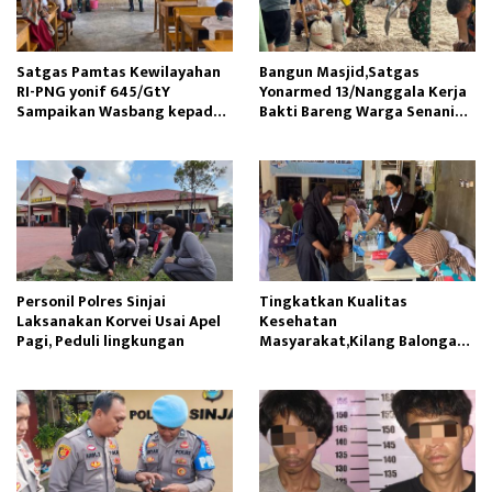
Satgas Pamtas Kewilayahan
Bangun Masjid,Satgas
RI-PNG yonif 645/GtY
Yonarmed 13/Nanggala Kerja
Sampaikan Wasbang kepada
Bakti Bareng Warga Senaning
Siswa SDN Gunung Susu
Ambil Pasir Sungai
Personil Polres Sinjai
Tingkatkan Kualitas
Laksanakan Korvei Usai Apel
Kesehatan
Pagi, Peduli lingkungan
Masyarakat,Kilang Balongan
Edukasi Perawatan Gigi