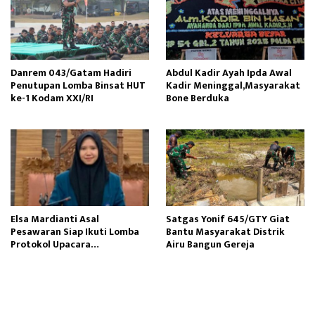
Danrem 043/Gatam Hadiri
Abdul Kadir Ayah Ipda Awal
Penutupan Lomba Binsat HUT
Kadir Meninggal,Masyarakat
ke-1 Kodam XXI/RI
Bone Berduka
Elsa Mardianti Asal
Satgas Yonif 645/GTY Giat
Pesawaran Siap Ikuti Lomba
Bantu Masyarakat Distrik
Protokol Upacara
Airu Bangun Gereja ‎
Kemerdekaan RI Tingkat
Nasional