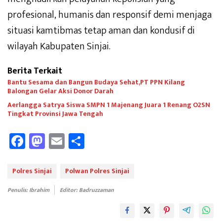
profesional, humanis dan responsif demi menjaga
situasi kamtibmas tetap aman dan kondusif di
wilayah Kabupaten Sinjai.
Berita Terkait
Bantu Sesama dan Bangun Budaya Sehat,PT PPN Kilang
Balongan Gelar Aksi Donor Darah
Aerlangga Satrya Siswa SMPN 1 Majenang Juara 1 Renang O2SN
Tingkat Provinsi Jawa Tengah
Fa
M
E
Sh
ce
as
m
ar
b
to
ail
e
Polres Sinjai
Polwan Polres Sinjai
oo
d
Penulis: Ibrahim
Editor: Badruzzaman
k
o
n