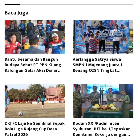
Baca Juga
Bantu Sesama dan Bangun
Aerlangga Satrya Siswa
Budaya Sehat,PT PPN Kilang
SMPN 1 Majenang Juara 1
Balongan Gelar Aksi Donor
Renang O2SN Tingkat
Darah
Provinsi Jawa Tengah
DKJ FC Laju ke Semifinal Sepak
Kodam XXI/Radin Inten
Bola Liga Kujang Cup Desa
Syukuran HUT ke-1,Tegaskan
Patrol 2026
Komitmen Bekerja dengan