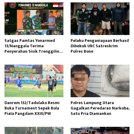
Satgas Pamtas Yonarmed
Pelaku Penganiayaan Berhasil
13/Nanggala Terima
Dibekuk URC Satreskrim
Penyerahan Sisik Trenggiling
Polres Bone
dari Warga Perbatasan
Danrem 132/Tadulako Resmi
Polres Lampung Utara
Buka Turnament Sepak Bola
Gagalkan Peredaran Narkoba,
Piala Pangdam XXIII/PW
Satu Pria Diamankan