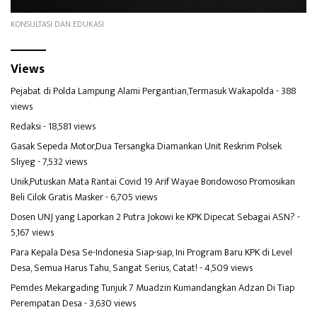
KONSULTASI DAN EDUKASI
Views
Pejabat di Polda Lampung Alami Pergantian,Termasuk Wakapolda
- 388
views
Redaksi
- 18,581 views
Gasak Sepeda Motor,Dua Tersangka Diamankan Unit Reskrim Polsek
Sliyeg
- 7,532 views
Unik,Putuskan Mata Rantai Covid 19 Arif Wayae Bondowoso Promosikan
Beli Cilok Gratis Masker
- 6,705 views
Dosen UNJ yang Laporkan 2 Putra Jokowi ke KPK Dipecat Sebagai ASN?
-
5,167 views
Para Kepala Desa Se-Indonesia Siap-siap, Ini Program Baru KPK di Level
Desa, Semua Harus Tahu, Sangat Serius, Catat!
- 4,509 views
Pemdes Mekargading Tunjuk 7 Muadzin Kumandangkan Adzan Di Tiap
Perempatan Desa
- 3,630 views