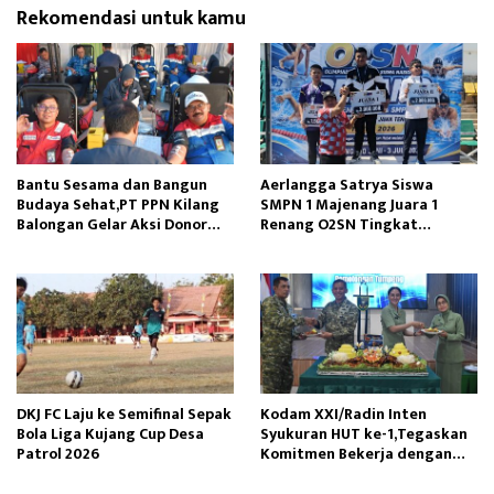
Rekomendasi untuk kamu
Bantu Sesama dan Bangun
Aerlangga Satrya Siswa
Budaya Sehat,PT PPN Kilang
SMPN 1 Majenang Juara 1
Balongan Gelar Aksi Donor
Renang O2SN Tingkat
Darah
Provinsi Jawa Tengah
DKJ FC Laju ke Semifinal Sepak
Kodam XXI/Radin Inten
Bola Liga Kujang Cup Desa
Syukuran HUT ke-1,Tegaskan
Patrol 2026
Komitmen Bekerja dengan
Hati