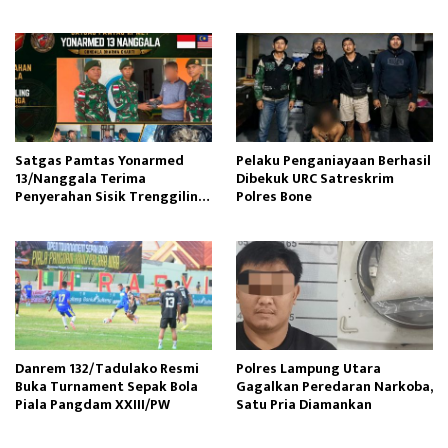
Hati
Satgas Pamtas Yonarmed
Pelaku Penganiayaan Berhasil
13/Nanggala Terima
Dibekuk URC Satreskrim
Penyerahan Sisik Trenggiling
Polres Bone
dari Warga Perbatasan
Danrem 132/Tadulako Resmi
Polres Lampung Utara
Buka Turnament Sepak Bola
Gagalkan Peredaran Narkoba,
Piala Pangdam XXIII/PW
Satu Pria Diamankan