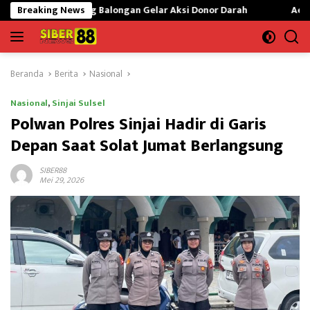
Langsung
g Balongan Gelar Aksi Donor Darah
Breaking News
Aerlangga Satrya Siswa
ke
konten
Beranda
Berita
Nasional
Nasional
,
Sinjai Sulsel
Polwan Polres Sinjai Hadir di Garis
Depan Saat Solat Jumat Berlangsung
SIBER88
Mei 29, 2026