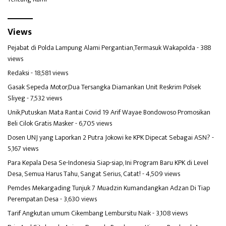
Views
Pejabat di Polda Lampung Alami Pergantian,Termasuk Wakapolda
- 388
views
Redaksi
- 18,581 views
Gasak Sepeda Motor,Dua Tersangka Diamankan Unit Reskrim Polsek
Sliyeg
- 7,532 views
Unik,Putuskan Mata Rantai Covid 19 Arif Wayae Bondowoso Promosikan
Beli Cilok Gratis Masker
- 6,705 views
Dosen UNJ yang Laporkan 2 Putra Jokowi ke KPK Dipecat Sebagai ASN?
-
5,167 views
Para Kepala Desa Se-Indonesia Siap-siap, Ini Program Baru KPK di Level
Desa, Semua Harus Tahu, Sangat Serius, Catat!
- 4,509 views
Pemdes Mekargading Tunjuk 7 Muadzin Kumandangkan Adzan Di Tiap
Perempatan Desa
- 3,630 views
Tarif Angkutan umum Cikembang Lembursitu Naik
- 3,108 views